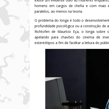
existe um evidente ódio às mulheres enquanto 
homens em cargos de chefia e com mais exp
paralelos, ao menos na teoria.
O problema do longa é todo o desenvolviment
profundidade psicológica ou a construção de an
Richtofen de Maurício Eça, o longa sobre 
apelando para chavões do cinema de inves
estereótipos a fim de facilitar a leitura do pú