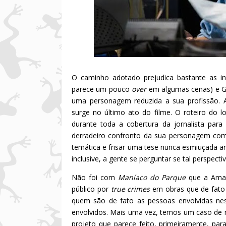
O caminho adotado prejudica bastante as in
parece um pouco
over
em algumas cenas) e Gi
uma personagem reduzida a sua profissão. 
surge no último ato do filme. O roteiro do l
durante toda a cobertura da jornalista par
derradeiro confronto da sua personagem com
temática e frisar uma tese nunca esmiuçada a
inclusive, a gente se perguntar se tal perspec
Não foi com
Maníaco do Parque
que a Amaz
público por
true crimes
em obras que de fato
quem são de fato as pessoas envolvidas ness
envolvidos. Mais uma vez, temos um caso de m
projeto que parece feito, primeiramente, pa