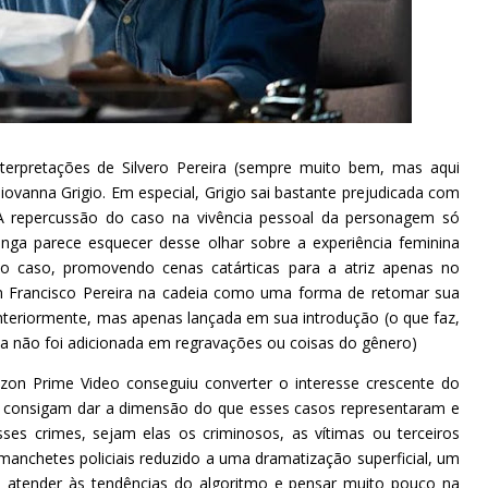
terpretações de Silvero Pereira (sempre muito bem, mas aqui
ovanna Grigio. Em especial, Grigio sai bastante prejudicada com
A repercussão do caso na vivência pessoal da personagem só
onga parece esquecer desse olhar sobre a experiência feminina
a o caso, promovendo cenas catárticas para a atriz apenas no
 Francisco Pereira na cadeia como uma forma de retomar sua
nteriormente, mas apenas lançada em sua introdução (o que faz,
tiva não foi adicionada em regravações ou coisas do gênero)
on Prime Video conseguiu converter o interesse crescente do
 consigam dar a dimensão do que esses casos representaram e
es crimes, sejam elas os criminosos, as vítimas ou terceiros
anchetes policiais reduzido a uma dramatização superficial, um
ra atender às tendências do algoritmo e pensar muito pouco na