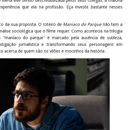
Elena vive sendo descredibilizada pelos seus colegas, a maioria
eriência que ela na profissão. Eça investe bastante nesses
o da sua proposta. O roteiro de
Maníaco do Parque
não tem a
álise sociológica que o filme requer. Como acontecia na trilogia
o "maníaco do parque" é marcado pela ausência de sutileza,
tigação jornalística e transformando seus personagens em
blico acerca de quem são os vilões e mocinhos da história .