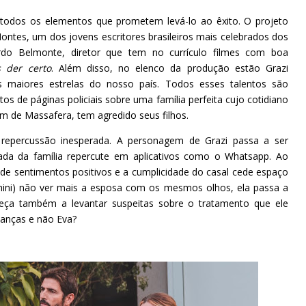
todos os elementos que prometem levá-lo ao êxito. O projeto
ontes, um dos jovens escritores brasileiros mais celebrados dos
rdo Belmonte, diretor que tem no currículo filmes com boa
 der certo
. Além disso, no elenco da produção estão Grazi
s maiores estrelas do nosso país. Todos esses talentos são
s de páginas policiais sobre uma família perfeita cujo cotidiano
em de Massafera, tem agredido seus filhos.
epercussão inesperada. A personagem de Grazi passa a ser
ivada da família repercute em aplicativos como o Whatsapp. Ao
e sentimentos positivos e a cumplicidade do casal cede espaço
chini) não ver mais a esposa com os mesmos olhos, ela passa a
eça também a levantar suspeitas sobre o tratamento que ele
rianças e não Eva?