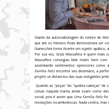
Diante da autossabotagem do roteiro de Mon
que até os minutos finais demonstrava ser c
Gianecchini torna Vicente um sujeito apático
Por sua vez, Grazi Massafera é quem mais sa
Massafera conseguiu lidar muito bem com 
assimilando sentimentos opressores como 
Família Feliz
encontra seu desenlace, a perfo
projeto se distanciou das suas instigantes pret
Quando as "peças" do "quebra-cabeças" de
U
coisas naquela trama ainda soam como dese
social, pois é assim que
Uma Família Feliz
foi
resoluções rocambolescas. Nada contra, mas nã