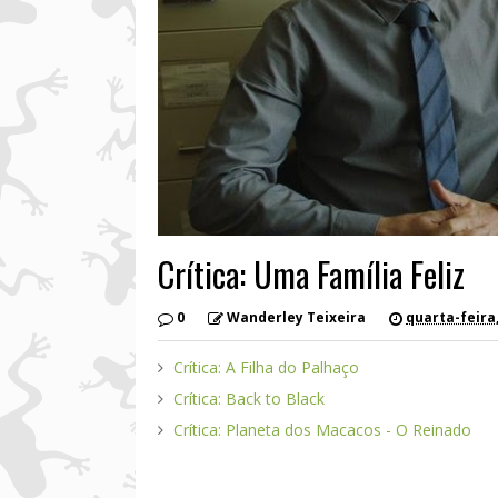
Crítica: Uma Família Feliz
0
Wanderley Teixeira
quarta-feira,
Crítica: A Filha do Palhaço
Crítica: Back to Black
Crítica: Planeta dos Macacos - O Reinado