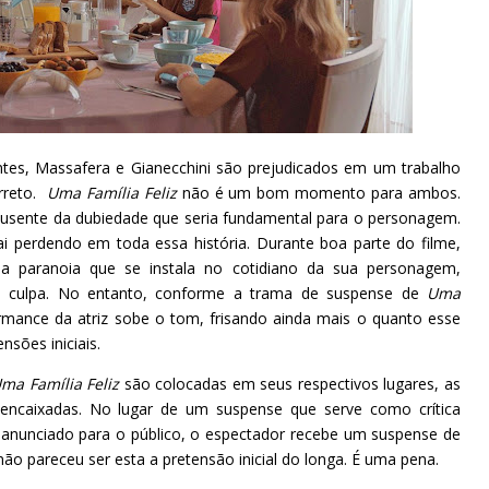
tes, Massafera e Gianecchini são prejudicados em um trabalho
orreto.
Uma Família Feliz
não é um bom momento para ambos.
, ausente da dubiedade que seria fundamental para o personagem.
i perdendo em toda essa história. Durante boa parte do filme,
a paranoia que se instala no cotidiano da sua personagem,
a culpa. No entanto, conforme a trama de suspense de
Uma
rmance da atriz sobe o tom, frisando ainda mais o quanto esse
ensões iniciais.
ma Família Feliz
são colocadas em seus respectivos lugares, as
ncaixadas. No lugar de um suspense que serve como crítica
 anunciado para o público, o espectador recebe um suspense de
o pareceu ser esta a pretensão inicial do longa. É uma pena.