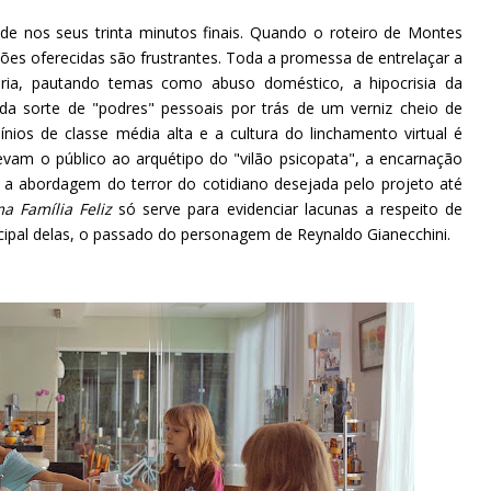
de nos seus trinta minutos finais. Quando o roteiro de Montes
ões oferecidas são frustrantes. Toda a promessa de entrelaçar a
ria, pautando temas como abuso doméstico, a hipocrisia da
 toda sorte de "podres" pessoais por trás de um verniz cheio de
nios de classe média alta e a cultura do linchamento virtual é
levam o público ao arquétipo do "vilão psicopata", a encarnação
 a abordagem do terror do cotidiano desejada pelo projeto até
a Família Feliz
só serve para evidenciar lacunas a respeito de
cipal delas, o passado do personagem de Reynaldo Gianecchini.