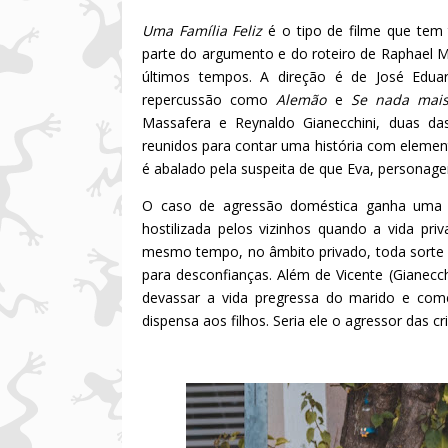
Uma Família Feliz
é o tipo de filme que
tem 
parte do argumento e do roteiro de Raphael M
últimos tempos. A direção é de José Edua
repercussão como
Alemão
e
Se nada mais
Massafera e Reynaldo Gianecchini, duas da
reunidos para contar uma história com elemento
é abalado pela suspeita de que Eva, personag
O caso de agressão doméstica ganha uma r
hostilizada pelos vizinhos quando a vida pr
mesmo tempo, no âmbito privado, toda sorte d
para desconfianças. Além de Vicente (Gianec
devassar a vida pregressa do marido e com
dispensa aos filhos. Seria ele o agressor das c