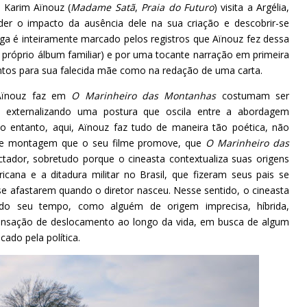
a Karim Aïnouz (
Madame Satã
,
Praia do Futuro
) visita a Argélia,
r o impacto da ausência dele na sua criação e descobrir-se
nga é inteiramente marcado pelos registros que Aïnouz fez dessa
u próprio álbum familiar) e por uma tocante narração em primeira
entos para sua falecida mãe como na redação de uma carta.
Aïnouz faz em
O Marinheiro das Montanhas
costumam ser
, externalizando uma postura que oscila entre a abordagem
No entanto, aqui, Aïnouz faz tudo de maneira tão poética, não
 de montagem que o seu filme promove, que
O Marinheiro das
ctador, sobretudo porque o cineasta contextualiza suas origens
icana e a ditadura militar no Brasil, que fizeram seus pais se
 afastarem quando o diretor nasceu. Nesse sentido, o cineasta
 do seu tempo, como alguém de origem imprecisa, híbrida,
 sensação de deslocamento ao longo da vida, em busca de algum
ado pela política.