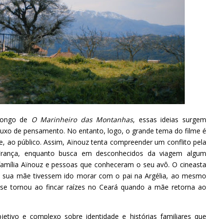
 longo de
O Marinheiro das Montanhas
, essas ideias surgem
fluxo de pensamento. No entanto, logo, o grande tema do filme é
, ao público. Assim, Aïnouz tenta compreender um conflito pela
França, enquanto busca em desconhecidos da viagem algum
família Aïnouz e pessoas que conheceram o seu avô. O cineasta
 e sua mãe tivessem ido morar com o pai na Argélia, ao mesmo
e tornou ao fincar raízes no Ceará quando a mãe retorna ao
etivo e complexo sobre identidade e histórias familiares que