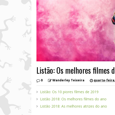
Listão: Os melhores filmes 
0
Wanderley Teixeira
quarta-feira
Listão: Os 10 piores filmes de 2019
Listão 2018: Os melhores filmes do ano
Listão 2018: As melhores atrizes do ano