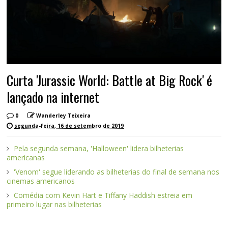
Curta 'Jurassic World: Battle at Big Rock' é
lançado na internet
0
Wanderley Teixeira
segunda-feira, 16 de setembro de 2019
Pela segunda semana, 'Halloween' lidera bilheterias
americanas
'Venom' segue liderando as bilheterias do final de semana nos
cinemas americanos
Comédia com Kevin Hart e Tiffany Haddish estreia em
primeiro lugar nas bilheterias