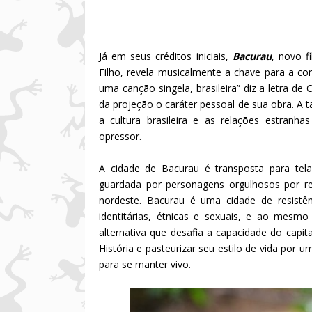
Já em seus créditos iniciais,
Bacurau
, novo f
Filho, revela musicalmente a chave para a c
uma canção singela, brasileira” diz a letra d
da projeção o caráter pessoal de sua obra. A ta
a cultura brasileira e as relações estranh
opressor.
A cidade de Bacurau é transposta para te
guardada por personagens orgulhosos por rep
nordeste. Bacurau é uma cidade de resistê
identitárias, étnicas e sexuais, e ao mesm
alternativa que desafia a capacidade do capit
História e pasteurizar seu estilo de vida por u
para se manter vivo.