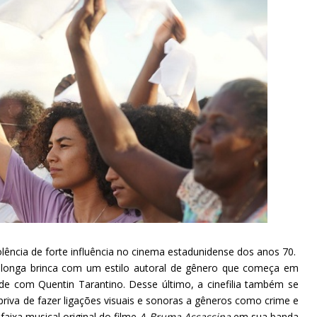
lência de forte influência no cinema estadunidense dos anos 70.
o longa brinca com um estilo autoral de gênero que começa em
de com Quentin Tarantino. Desse último, a cinefilia também se
priva de fazer ligações visuais e sonoras a gêneros como crime e
faixa musical original do filme
A Bruma Assassina
em sua banda