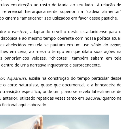
culos em direção ao rosto de Maria ao seu lado.
A relação de
referencial hierarquicamente superior na "cadeia alimentar"
s do cinema
americano
são utilizados em favor desse pastiche.
“
”
entre o
western
, adaptando o velho oeste estadunidense para o
ista, distópica e ao mesmo tempo coerente com nossa política atual.
s estabelecidos em tela se pautam em um uso sábio do
zoom
,
talhes em cena, ao mesmo tempo em que dilata suas ações na
s panorâmicos velozes,
chicotes
, também saltam em tela
“
”
entro de uma narrativa inquietante e surpreendente.
or
,
Aquarius
), auxilia na construção do tempo particular desse
tre o corte naturalista, quase que documental, e a brincadeira de
ma transição específica, onde um plano se revela lateralmente de
 anterior, utilizado repetidas vezes tanto em
Bacurau
quanto na
ficcional aqui elaborado.