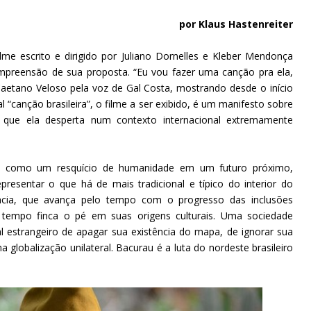
por Klaus Hastenreiter
ilme escrito e dirigido por Juliano Dornelles e Kleber Mendonça
ompreensão de sua proposta. “Eu vou fazer uma canção pra ela,
e Caetano Veloso pela voz de Gal Costa, mostrando desde o início
l “canção brasileira”, o filme a ser exibido, é um manifesto sobre
as que ela desperta num contexto internacional extremamente
la como um resquício de humanidade em um futuro próximo,
resentar o que há de mais tradicional e típico do interior do
ncia, que avança pelo tempo com o progresso das inclusões
o tempo finca o pé em suas origens culturais. Uma sociedade
al estrangeiro de apagar sua existência do mapa, de ignorar sua
ma globalização unilateral. Bacurau é a luta do nordeste brasileiro