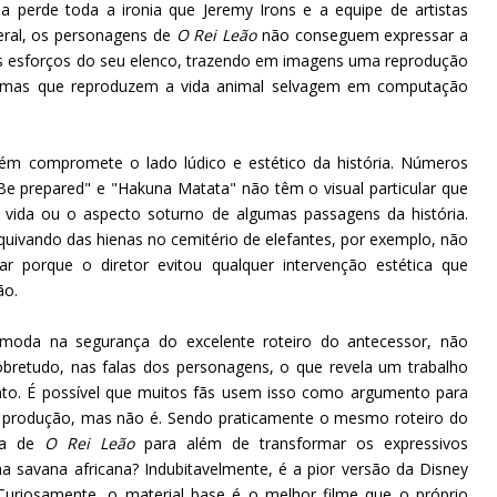
ba perde toda a ironia que Jeremy Irons e a equipe de artistas
eral, os personagens de
O Rei Leão
não conseguem expressar a
os esforços do seu elenco, trazendo em imagens uma reprodução
gramas que reproduzem a vida animal selvagem em computação
ém compromete o lado lúdico e estético da história. Números
 "Be prepared" e "Hakuna Matata" não têm o visual particular que
 vida ou o aspecto soturno de algumas passagens da história.
quivando das hienas no cemitério de elefantes, por exemplo, não
 porque o diretor evitou qualquer intervenção estética que
ão.
moda na segurança do excelente roteiro do antecessor, não
bretudo, nas falas dos personagens, o que revela um trabalho
o. É possível que muitos fãs usem isso como argumento para
 produção, mas não é. Sendo praticamente o mesmo roteiro do
cia de
O Rei Leão
para além de transformar os expressivos
 savana africana? Indubitavelmente, é a pior versão da Disney
 Curiosamente, o material base é o melhor filme que o próprio