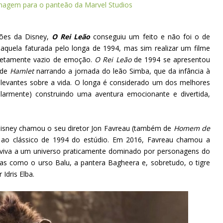
onagem para o panteão da Marvel Studios
ções da Disney,
O Rei Leão
conseguiu um feito e não foi o de
 aquela faturada pelo longa de 1994, mas sim realizar um filme
pletamente vazio de emoção.
O Rei Leão
de 1994 se apresentou
 de
Hamlet
narrando a jornada do leão Simba, que da infância à
elevantes sobre a vida. O longa é considerado um dos melhores
cularmente) construindo uma aventura emocionante e divertida,
Disney chamou o seu diretor Jon Favreau (também de
Homem de
 ao clássico de 1994 do estúdio. Em 2016, Favreau chamou a
 viva a um universo praticamente dominado por personagens do
as como o urso Balu, a pantera Bagheera e, sobretudo, o tigre
Idris Elba.