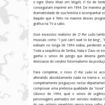
o tigre Shere Khan em
Mogli
). O tio de Sim
conseguiram imprimir em 1994. De maneira g
dramaticidade de sua história e acompanhar 
daquilo que é feito na maioria desses pro
gráfica na TV a cabo.
Esse excessivo realismo de
O Rei Leão
tamb
musicais como "I just can't wait to be king",
exibiam no longa de 1994 exibia, perdendo a
Toda a sequência de Simba, Nala e Zazu se es
ganha o senso de perigo que deveria ganhar
destoasse do cenário fotorrealismo da produç
Para completar, o novo
O Rei Leão
se aco
alterando absolutamente nada na trama e, so
completamente preguiçoso nesse departament
comprovar uma pretensa qualidade da "nova"
clássico de 1994, qual o senso de urgên
personagens animados em versões realistas na
do seu próprio repertório nessa nova safra.