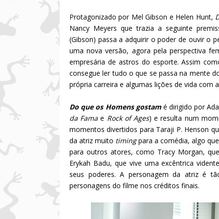
Protagonizado por Mel Gibson e Helen Hunt,
D
Nancy Meyers que trazia a seguinte premiss
(Gibson) passa a adquirir o poder de ouvir o
uma nova versão, agora pela perspectiva fe
empresária de astros do esporte. Assim com
consegue ler tudo o que se passa na mente d
própria carreira e algumas lições de vida com a
Do que os Homens gostam
é dirigido por 
da Fama
e
Rock of Ages
) e resulta num mome
momentos divertidos para Taraji P. Henson 
da atriz muito
timing
para a comédia, algo q
para outros atores, como Tracy Morgan, que 
Erykah Badu, que vive uma excêntrica viden
seus poderes. A personagem da atriz é t
personagens do filme nos créditos finais.