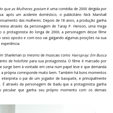
o que as Mulheres gostam
é uma comédia de 2000 dirigida por
a: após um acidente doméstico, o publicitário Nick Marshall
 pensamento das mulheres. Depois de 18 anos, a produção ganha
minina através da personagem de Taraji P. Henson, uma mega
o o protagonista do longa de 2000, a personagem desse filme
o sexo oposto e com isso vai galgando algumas posições na sua
 experiência.
Adam Shankman (o mesmo de musicais como
Hairspray: Em Busca
nto de holofote para sua protagonista. O filme é marcado por
que surge bem à vontade em cena num papel leve e que demanda
ue a própria corresponde muito bem. Também há bons momentos
interpreta o pai de um jogador de basquete, e principalmente
te. É através da personagem de Badu que a protagonista ganha
ão peculiar que ganha seu próprio momento com os demais