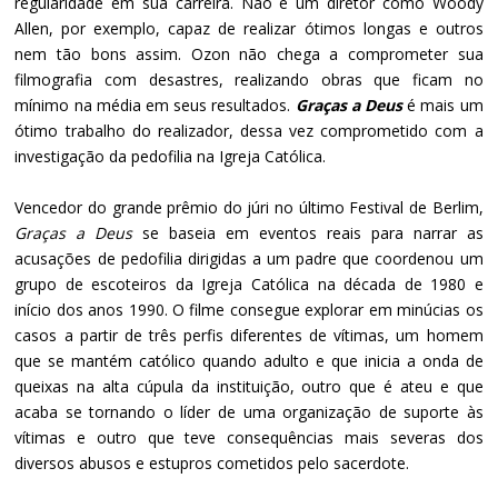
regularidade em sua carreira. Não é um diretor como Woody
Allen, por exemplo, capaz de realizar ótimos longas e outros
nem tão bons assim. Ozon não chega a comprometer sua
filmografia com desastres, realizando obras que ficam no
mínimo na média em seus resultados.
Graças a Deus
é mais um
ótimo trabalho do realizador, dessa vez comprometido com a
investigação da pedofilia na Igreja Católica.
Vencedor do grande prêmio do júri no último Festival de Berlim,
Graças a Deus
se baseia em eventos reais para narrar as
acusações de pedofilia dirigidas a um padre que coordenou um
grupo de escoteiros da Igreja Católica na década de 1980 e
início dos anos 1990. O filme consegue explorar em minúcias os
casos a partir de três perfis diferentes de vítimas, um homem
que se mantém católico quando adulto e que inicia a onda de
queixas na alta cúpula da instituição, outro que é ateu e que
acaba se tornando o líder de uma organização de suporte às
vítimas e outro que teve consequências mais severas dos
diversos abusos e estupros cometidos pelo sacerdote.