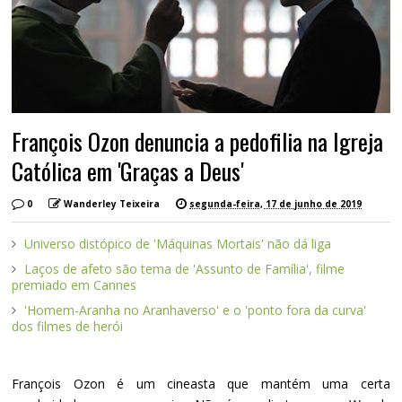
François Ozon denuncia a pedofilia na Igreja
Católica em 'Graças a Deus'
0
Wanderley Teixeira
segunda-feira, 17 de junho de 2019
Universo distópico de 'Máquinas Mortais' não dá liga
Laços de afeto são tema de 'Assunto de Família', filme
premiado em Cannes
'Homem-Aranha no Aranhaverso' e o 'ponto fora da curva'
dos filmes de herói
François Ozon é um cineasta que mantém uma certa