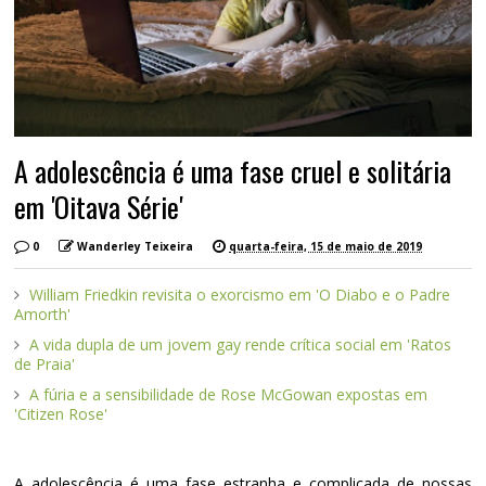
A adolescência é uma fase cruel e solitária
em 'Oitava Série'
0
Wanderley Teixeira
quarta-feira, 15 de maio de 2019
William Friedkin revisita o exorcismo em 'O Diabo e o Padre
Amorth'
A vida dupla de um jovem gay rende crítica social em 'Ratos
de Praia'
A fúria e a sensibilidade de Rose McGowan expostas em
'Citizen Rose'
A adolescência é uma fase estranha e complicada de nossas