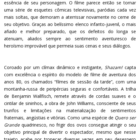
essência de seu personagem. O filme parece então se tornar
uma série de esquetes cômicas televisivas, paródias cada vez
mais soltas, que demoram a aterrissar novamente no cerne de
seu objetivo. Graças ao belíssimo elenco infanto-juvenil, o mais
afiado e melhor preparado, que os defeitos do longa se
atenuam, aliados sempre ao sentimento aventuresco de
heroísmo improvável que permeia suas cenas e seus diálogos.
Coroado por um clímax dinâmico e instigante,
Shazam!
capta
com excelência o espírito do modelo de filme de aventura dos
anos 80, os chamados “filmes de sessão da tarde”, com uma
montanha-russa de peripércias seguras e confortáveis. A trilha
de Benjamin Wallfisch, remete através de cordas suaves e o
cintilar de sininhos, a obra de John Williams, consciente de seus
trunfos e limitações na materialização de sentimentos
fraternais, angústias e vitórias. Como uma espécie de
Quero ser
Grande
quadrinesco, no frigir dos ovos consegue atingir o seu
objetivo principal de divertir o espectador, mesmo que nesse
trajeto acabe por tropeçar diversas vezes em seu desespero