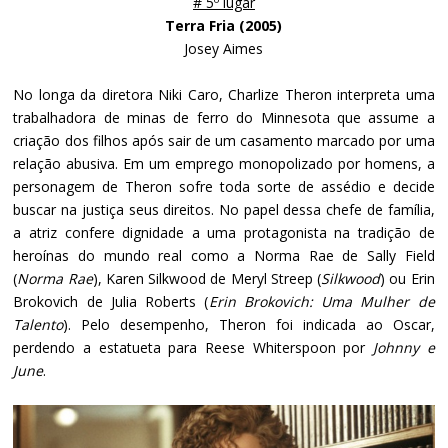
# 5º lugar
Terra Fria (2005)
Josey Aimes
No longa da diretora Niki Caro, Charlize Theron interpreta uma
trabalhadora de minas de ferro do Minnesota que assume a
criação dos filhos após sair de um casamento marcado por uma
relação abusiva. Em um emprego monopolizado por homens, a
personagem de Theron sofre toda sorte de assédio e decide
buscar na justiça seus direitos. No papel dessa chefe de família,
a atriz confere dignidade a uma protagonista na tradição de
heroínas do mundo real como a Norma Rae de Sally Field
(
Norma Rae
), Karen Silkwood de Meryl Streep (
Silkwood
) ou Erin
Brokovich de Julia Roberts (
Erin Brokovich: Uma Mulher de
Talento
). Pelo desempenho, Theron foi indicada ao Oscar,
perdendo a estatueta para Reese Whiterspoon por
Johnny e
June
.