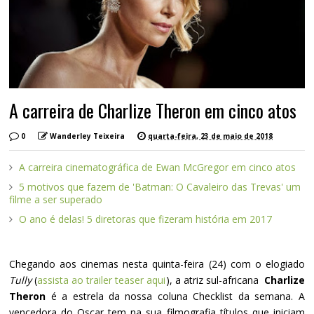
A carreira de Charlize Theron em cinco atos
0
Wanderley Teixeira
quarta-feira, 23 de maio de 2018
A carreira cinematográfica de Ewan McGregor em cinco atos
5 motivos que fazem de 'Batman: O Cavaleiro das Trevas' um
filme a ser superado
O ano é delas! 5 diretoras que fizeram história em 2017
Chegando aos cinemas nesta quinta-feira (24) com o elogiado
Tully
(
assista ao trailer teaser aqui
), a atriz sul-africana
Charlize
Theron
é a estrela da nossa coluna Checklist da semana. A
vencedora do Oscar tem na sua filmografia títulos que iniciam