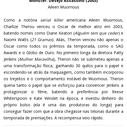
Monster: Desejo Assassino (2003)
Aileen Wuornous
Como a notória
serial killer
americana Aileen Wuornous,
Charlize Therou venceu o Oscar de melhor atriz em 2003,
batendo nomes como Diane Keaton (
Alguém tem que ceder)
e
Naomi Watts (
21 Gramas
). Aliás, Theron venceu não apenas o
Oscar como todos os prêmios da temporada, como o SAG
Awards e o Globo de Ouro. No primeiro longa da diretora Patty
Jenkins (
Mulher Maravilha
), Theron não se submeteu apenas a
uma transformação física, ganhando 30 quilos para o papel e
escondendo-se atrás da maquiagem, como também incorporou
os trejeitos e o comportamento instável de Wuornous. Theron
queria tanto o papel que se esforçou para convencer Jenkins a
protagonizar o filme, batendo a preferência por Reese
Whiterspoon e Kate Winslet na época, e investiu dinheiro do
próprio bolso (ela é uma das produtoras do longa) para
conseguir fazer com que a obra chegasse nas telonas durante a
temporada de premiações. A recompensa veio rápido.