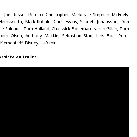
 e Joe Russo. Roteiro: Christopher Markus e Stephen McFeely.
 Hemsworth,
Mark Ruffalo,
Chris Evans,
Scarlett Johansson, Don
Zoe Saldana,
Tom Holland,
Chadwick Boseman,
Karen Gillan,
Tom
abeth Olsen,
Anthony Mackie, Sebastian Stan, Idris Elba,
Peter
lementieff. Disney, 149 min.
Assista ao trailer: