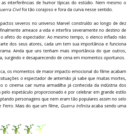
 as interferências de humor típicas do estúdio. Nem mesmo o
uerra Civil
foi tão corajoso e fora da curva nesse sentido.
actos severos no universo Marvel construído ao longo de dez
inalmente ameace a vida e interfira severamente no destino de
 o afeto do espectador. Ao mesmo tempo, o elenco inflado não
parte dos seus atores, cada um tem sua importância e funciona
ama. Ainda que uns tenham mais importância do que outros,
ória, surgindo e desaparecendo de cena em momentos oportunos.
tica, os momentos de maior impacto emocional do filme acabam
 situações o espectador de antemão já sabe que muitas mortes,
do o cinema cair numa armadilha já conhecida da indústria dos
 pelo espetáculo proporcionado e por celebrar em grande estilo
daptando personagens que nem eram tão populares assim no selo
 Ferro. Mais do que um filme,
Guerra Infinita
acaba sendo uma