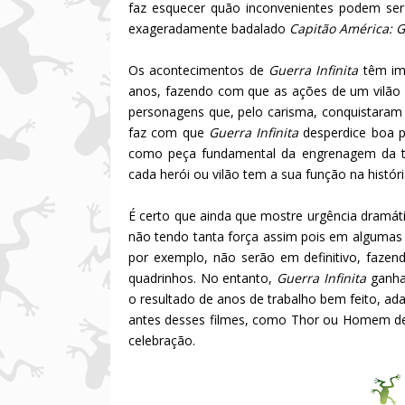
faz esquecer quão inconvenientes podem ser
exageradamente badalado
Capitão América: G
Os acontecimentos de
Guerra Infinita
têm imp
anos, fazendo com que as ações de um vilão f
personagens que, pelo carisma, conquistaram
faz com que
Guerra Infinita
desperdice boa 
como peça fundamental da engrenagem da tr
cada herói ou vilão tem a sua função na hist
É certo que ainda que mostre urgência dramá
não tendo tanta força assim pois em algumas
por exemplo, não serão em definitivo, fazen
quadrinhos. No entanto,
Guerra Infinita
ganha
o resultado de anos de trabalho bem feito, a
antes desses filmes, como Thor ou Homem de
celebração.