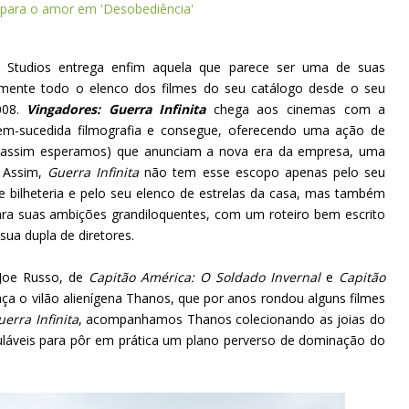
para o amor em 'Desobediência'
l Studios entrega enfim aquela que parece ser uma de suas
amente todo o elenco dos filmes do seu catálogo desde o seu
008.
Vingadores: Guerra Infinita
chega aos cinemas com a
em-sucedida filmografia e consegue, oferecendo uma ação de
 (assim esperamos) que anunciam a nova era da empresa, uma
 Assim,
Guerra Infinita
não tem esse escopo apenas pelo seu
 bilheteria e pelo seu elenco de estrelas da casa, mas também
ara suas ambições grandiloquentes, com um roteiro bem escrito
sua dupla de diretores.
Joe Russo, de
Capitão América: O Soldado Invernal
e
Capitão
ça o vilão alienígena Thanos, que por anos rondou alguns filmes
uerra Infinita
, acompanhamos Thanos colecionando as joias do
lculáveis para pôr em prática um plano perverso de dominação do