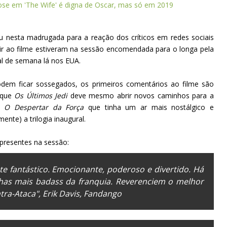
lose em 'The Wife' é digna de Oscar, mas só em 2019
iu nesta madrugada para a reação dos críticos em redes sociais
ir ao filme estiveram na sessão encomendada para o longa pela
al de semana lá nos EUA.
odem ficar sossegados, os primeiros comentários ao filme são
 que
Os Últimos Jedi
deve mesmo abrir novos caminhos para a
de
O Despertar da Força
que tinha um ar mais nostálgico e
ente) a trilogia inaugural.
 presentes na sessão:
e fantástico. Emocionante, poderoso e divertido. Há
lhas mais
badass
da franquia. Reverenciem o melhor
tra-Ataca
", Erik Davis,
Fandango