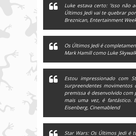
Luke estava certo: 'Isso não
Últimos Jedi
vai te quebrar po
Breznican,
Entertainment Wee
Os Últimos Jedi
é completament
Mark Hamill como Luke Skywalk
Estou impressionado com
S
surpreendentes movimentos q
premissa é desenvolvido com 
mais uma vez, é fantástico. 
Eisenberg,
Cinemablend
Star Wars: Os Últimos Jedi
é t