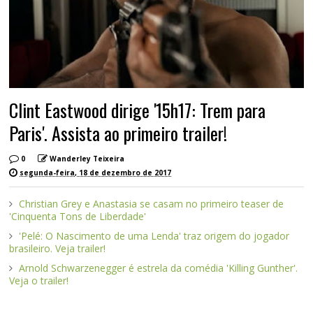
Clint Eastwood dirige '15h17: Trem para
Paris'. Assista ao primeiro trailer!
0
Wanderley Teixeira
segunda-feira, 18 de dezembro de 2017
Christian Grey e Anastasia se casam no primeiro teaser de
'Cinquenta Tons de Liberdade'
'Pelé: O Nascimento de uma Lenda' traz origem do jogador
brasileiro. Veja trailer!
Arnold Schwarzenegger é estrela da comédia 'Killing Gunther'.
Veja o trailer!