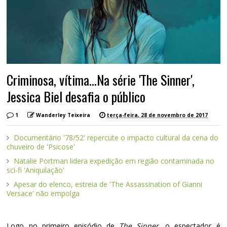
Criminosa, vítima...Na série 'The Sinner',
Jessica Biel desafia o público
1
Wanderley Teixeira
terça-feira, 28 de novembro de 2017
Documentário '78/52' repercute o impacto cultural da cena do
chuveiro de 'Psicose'
Natalie Portman lidera expedição em região contaminada no
sci-fi 'Aniquilação'
Apesar do elenco, estreia de 'The Assassination of Gianni
Versace' não empolga
Logo no primeiro episódio de
The Sinner
, o espectador é