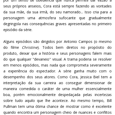
por um senso de obediência que nunca permite dar vazão a
seus próprios anseios, Cora está sempre fazendo as vontades
da sua mãe, da sua irmã, do seu namorado... Isso cria para a
personagem uma atmosfera sufocante que gradualmente
degringola nas consequências graves apresentadas no primeiro
episódio da série.
Alguns episódios são dirigidos por Antonio Campos (o mesmo
do filme
Christine
). Todos bem diretos no propósito do
produto, deixar que a história e seus personagens falem mais
do que qualquer "devaneio" visual. A trama poderia se resolver
em menos episódios, mas nada que comprometa severamente
a experiência do espectador. A série ganha muito com o
desempenho dos seus atores. Como Cora, Jessica Biel tem a
interpretação da sua carreira ao conseguir dimensionar de
maneira comedida o caráter de uma mulher essencialmente
boa, porém emocionalmente despedaçada pelas incertezas
sobre tudo aquilo que lhe acontece. Ao mesmo tempo, Bill
Pullman tem uma ótima chance de mostrar como é excelente
quando encontra um personagem cheio de nuances e conflitos