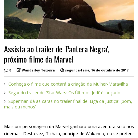
Assista ao trailer de 'Pantera Negra',
próximo filme da Marvel
0
Wanderley Teixeira
segunda-feira, 16 de outubro de 2017
Conheça o filme que contará a criação da Mulher-Maravilha
Segundo trailer de 'Star Wars: Os Últimos Jedi' é lançado
Superman dá as caras no trailer final de 'Liga da Justiça' (bom,
mais ou menos)
Mais um personagem da Marvel ganhará uma aventura solo nos
cinemas. Desta vez, T'chala, príncipe de Wakanda, ou se preferir