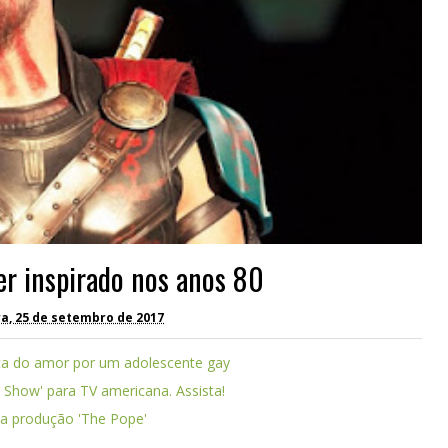
ler inspirado nos anos 80
a, 25 de setembro de 2017
ta do amor por um adolescente gay
o Show' para TV americana. Assista!
 da produção 'The Pope'