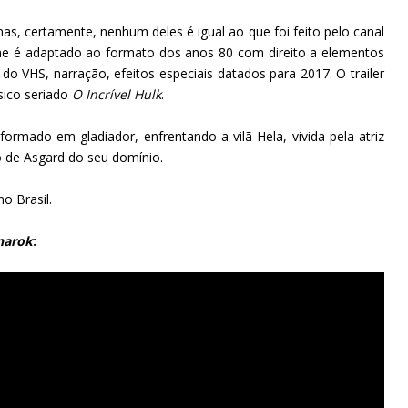
mas, certamente, nenhum deles é igual ao que foi feito pelo canal
ilme é adaptado ao formato dos anos 80 com direito a elementos
o VHS, narração, efeitos especiais datados para 2017. O trailer
ssico seriado
O Incrível Hulk
.
formado em gladiador, enfrentando a vilã Hela, vivida pela atriz
o de Asgard do seu domínio.
o Brasil.
narok
: