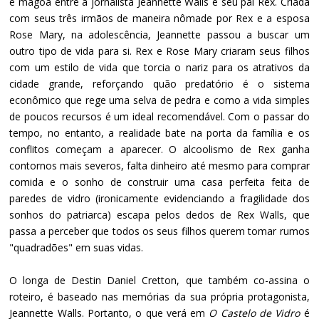
e mágoa entre a jornalista Jeannette Walls e seu pai Rex. Criada
com seus três irmãos de maneira nômade por Rex e a esposa
Rose Mary, na adolescência, Jeannette passou a buscar um
outro tipo de vida para si. Rex e Rose Mary criaram seus filhos
com um estilo de vida que torcia o nariz para os atrativos da
cidade grande, reforçando quão predatório é o sistema
econômico que rege uma selva de pedra e como a vida simples
de poucos recursos é um ideal recomendável. Com o passar do
tempo, no entanto, a realidade bate na porta da família e os
conflitos começam a aparecer. O alcoolismo de Rex ganha
contornos mais severos, falta dinheiro até mesmo para comprar
comida e o sonho de construir uma casa perfeita feita de
paredes de vidro (ironicamente evidenciando a fragilidade dos
sonhos do patriarca) escapa pelos dedos de Rex Walls, que
passa a perceber que todos os seus filhos querem tomar rumos
"quadradões" em suas vidas.
O longa de Destin Daniel Cretton, que também co-assina o
roteiro, é baseado nas memórias da sua própria protagonista,
Jeannette Walls. Portanto, o que verá em
O Castelo de Vidro
é