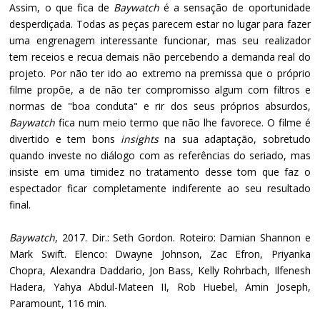
Assim, o que fica de
Baywatch
é a sensação de oportunidade
desperdiçada. Todas as peças parecem estar no lugar para fazer
uma engrenagem interessante funcionar, mas seu realizador
tem receios e recua demais não percebendo a demanda real do
projeto. Por não ter ido ao extremo na premissa que o próprio
filme propõe, a de não ter compromisso algum com filtros e
normas de "boa conduta" e rir dos seus próprios absurdos,
Baywatch
fica num meio termo que não lhe favorece. O filme é
divertido e tem bons
insights
na sua adaptação, sobretudo
quando investe no diálogo com as referências do seriado, mas
insiste em uma timidez no tratamento desse tom que faz o
espectador ficar completamente indiferente ao seu resultado
final.
Baywatch
, 2017. Dir.: Seth Gordon. Roteiro: Damian Shannon e
Mark Swift. Elenco: Dwayne Johnson, Zac Efron, Priyanka
Chopra, Alexandra Daddario, Jon Bass, Kelly Rohrbach, Ilfenesh
Hadera, Yahya Abdul-Mateen II, Rob Huebel, Amin Joseph,
Paramount, 116 min.