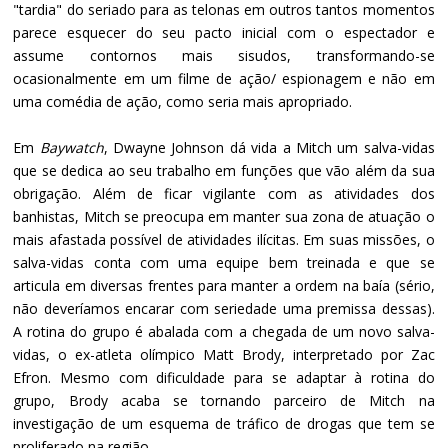
"tardia" do seriado para as telonas em outros tantos momentos
parece esquecer do seu pacto inicial com o espectador e
assume contornos mais sisudos, transformando-se
ocasionalmente em um filme de ação/ espionagem e não em
uma comédia de ação, como seria mais apropriado.
Em
Baywatch
, Dwayne Johnson dá vida a Mitch um salva-vidas
que se dedica ao seu trabalho em funções que vão além da sua
obrigação. Além de ficar vigilante com as atividades dos
banhistas, Mitch se preocupa em manter sua zona de atuação o
mais afastada possível de atividades ilícitas. Em suas missões, o
salva-vidas conta com uma equipe bem treinada e que se
articula em diversas frentes para manter a ordem na baía (sério,
não deveríamos encarar com seriedade uma premissa dessas).
A rotina do grupo é abalada com a chegada de um novo salva-
vidas, o ex-atleta olímpico Matt Brody, interpretado por Zac
Efron. Mesmo com dificuldade para se adaptar à rotina do
grupo, Brody acaba se tornando parceiro de Mitch na
investigação de um esquema de tráfico de drogas que tem se
proliferado na região.