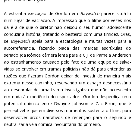
A estranha execução de Gordon em
Baywatch
parece situá-lo
num lugar de vacilação. A impressão que o filme por vezes nos
dá é a de que o diretor não deixou o seu humor adolescente
conduzir a história, tratando o besteirol com uma timidez. Oras,
se
Baywatch
apela para a escatologia e muitas vezes para a
autorreferência, fazendo piada das marcas esdrúxulas do
seriado (da icônica câmera lenta para a C.J. de Pamela Anderson
ao estranhamento causado pelo fato de uma equipe de salva-
vidas se envolver em tramas policiais) não dá para entender as
razões que fizeram Gordon deixar de investir de maneira mais
extrema nesse caminho, reservando um espaço desnecessário
ao desenrolar de uma trama investigativa que não acrescenta
em nada à experiência do espectador. Gordon desperdiça uma
potencial química entre Dwayne Johnson e Zac Efron, que é
perceptível e que em diversos momentos sustenta o filme, para
desenvolver arcos narrativos de redenção para o segundo e
neutralizar a veia cômica involuntária do primeiro.