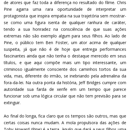
de atores que faz toda a diferença no resultado do filme. Chris
Pine agarra uma rara oportunidade de interpretar um
protagonista que inspira empatia na sua trajetória sem mostrar-
se como uma figura isenta de qualquer ranhura de caráter,
tendo a sua honradez na consciência de que suas ações
extremas não são exemplo algum para seus filhos. Ao lado de
Pine, o público tem Ben Foster, um ator acima de qualquer
suspeita, já que não é de hoje que entrega performances
fascinantes ainda que não tenha o destaque merecido em seus
títulos, e que aqui compõe mais um tipo interessante, um
criminoso igualmente consciente dos caminhos tortos da sua
vida, mas, diferente do irmão, se inebriando pela adrenalina da
fora-da-lei. Na outra ponta da história, Jeff Bridges cumpre com
autoridade sua farda de xerife em um tempo que parece
funcionar sob uma lógica circular que não tem previsão para se
extinguir.
Ao final do longa, fica claro que os tempos são outros, mas que
certas coisas nunca mudam. A mola propulsora das ações de
Toby Howard (Pine) é a terra, àquilo que dará a seus filhos uma