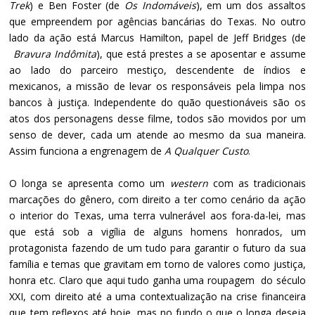
Trek
) e Ben Foster (de
Os Indomáveis
), em um dos assaltos
que empreendem por agências bancárias do Texas. No outro
lado da ação está Marcus Hamilton, papel de Jeff Bridges (de
Bravura Indômita
), que está prestes a se aposentar e assume
ao lado do parceiro mestiço, descendente de índios e
mexicanos, a missão de levar os responsáveis pela limpa nos
bancos à justiça. Independente do quão questionáveis são os
atos dos personagens desse filme, todos são movidos por um
senso de dever, cada um atende ao mesmo da sua maneira.
Assim funciona a engrenagem de
A Qualquer Custo
.
O longa se apresenta como um
western
com as tradicionais
marcações do gênero, com direito a ter como cenário da ação
o interior do Texas, uma terra vulnerável aos fora-da-lei, mas
que está sob a vigília de alguns homens honrados, um
protagonista fazendo de um tudo para garantir o futuro da sua
família e temas que gravitam em torno de valores como justiça,
honra etc. Claro que aqui tudo ganha uma roupagem do século
XXI, com direito até a uma contextualização na crise financeira
que tem reflexos até hoje, mas no fundo o que o longa deseja