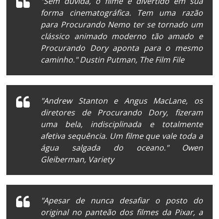
"Sem dúvida, o filme é divertido em sua
forma cinematográfica. Tem uma razão
para
Procurando Nemo
ter se tornado um
clássico animado moderno tão amado e
Procurando Dory
aponta para o mesmo
caminho." Dustin Putman,
The Film File
"Andrew Stanton e Angus MacLane, os
diretores de
Procurando Dory
, fizeram
uma bela, indisciplinada e totalmente
afetiva sequência. Um filme que vale toda a
água salgada do oceano." Owen
Gleiberman,
Variety
"Apesar de nunca desafiar o posto do
original no panteão dos filmes da Pixar, a