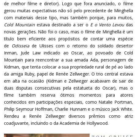
de melhor filme e diretor). Logo que fora anunciado, o filme
gerou muitas expectativas não só pelo precedente de Minghella
com materiais desse tipo, mas também porque, para muitos,
Cold Mountain
estava destinado a ser o
E o Vento Levou
das
novas gerações. Não foi o caso, mas o filme de Minghella é um
título bem eficiente aos propósitos de contar uma espécie
de
Odisseia
de Ulisses com o retorno do soldado desertor
Inman, Jude Law indicado ao Oscar, ao povoado de Cold
Mountain para reencontrar a sua amada Ada, personagem de
Kidman, que tenta colocar a sua propriedade rural de pé ao lado
da amiga Ruby, papel de Renée Zellweger. O trio central estava
em alta na ocasião (Kidman e Zellweger acabavam de sair de
duas disputas consecutivas pela estatueta do Oscar), mas o
filme também reserva ótimos momentos para atores
conhecidos em participações especiais, como Natalie Portman,
Philip Seymour Hoffman, Charlie Hunnam e o músico Jack White.
Rendeu a Renée Zellweger diversos prêmios como atriz
coadjuvante, incluindo o da Academia de Hollywood.