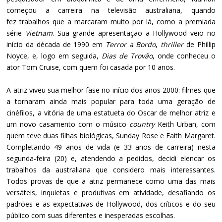
começou a carreira na televisão australiana, quando
fez trabalhos que a marcaram muito por lá, como a premiada
série
Vietnam
. Sua grande apresentação a Hollywood veio no
início da década de 1990 em
Terror a Bordo
,
thriller
de Phillip
Noyce, e, logo em seguida,
Dias de Trovão
, onde conheceu o
ator Tom Cruise, com quem foi casada por 10 anos.
A atriz viveu sua melhor fase no início dos anos 2000: filmes que
a tornaram ainda mais popular para toda uma geração de
cinéfilos, a vitória de uma estatueta do Oscar de melhor atriz e
um novo casamento com o músico
country
Keith Urban, com
quem teve duas filhas biológicas, Sunday Rose e Faith Margaret.
Completando 49 anos de vida (e 33 anos de carreira) nesta
segunda-feira (20) e, atendendo a pedidos, decidi elencar os
trabalhos da australiana que considero mais interessantes.
Todos provas de que a atriz permanece como uma das mais
versáteis, inquietas e produtivas em atividade, desafiando os
padrões e as expectativas de Hollywood, dos críticos e do seu
público com suas diferentes e inesperadas escolhas.