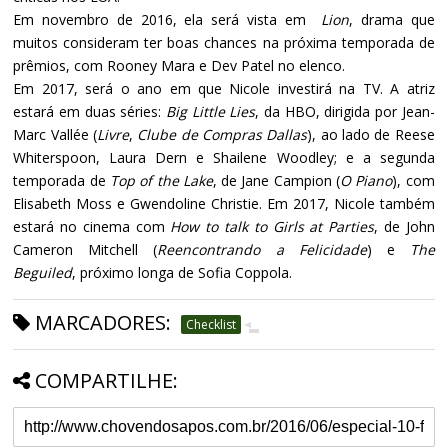
Em novembro de 2016, ela será vista em
Lion
, drama que
muitos consideram ter boas chances na próxima temporada de
prêmios, com Rooney Mara e Dev Patel no elenco.
Em 2017, será o ano em que Nicole investirá na TV. A atriz
estará em duas séries:
Big Little Lies
, da HBO, dirigida por Jean-
Marc Vallée (
Livre
,
Clube de Compras Dallas
), ao lado de Reese
Whiterspoon, Laura Dern e Shailene Woodley; e a segunda
temporada de
Top of the Lake
, de Jane Campion (
O Piano
), com
Elisabeth Moss e Gwendoline Christie. Em 2017, Nicole também
estará no cinema com
How to talk to Girls at Parties
, de John
Cameron Mitchell (
Reencontrando a Felicidade
) e
The
Beguiled
, próximo longa de Sofia Coppola.
MARCADORES:
Checklist
COMPARTILHE: