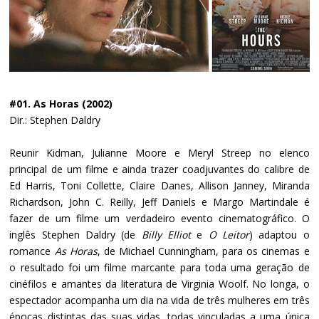
#01. As Horas (2002)
Dir.: Stephen Daldry
Reunir Kidman, Julianne Moore e Meryl Streep no elenco
principal de um filme e ainda trazer coadjuvantes do calibre de
Ed Harris, Toni Collette, Claire Danes, Allison Janney, Miranda
Richardson, John C. Reilly, Jeff Daniels e Margo Martindale é
fazer de um filme um verdadeiro evento cinematográfico. O
inglês Stephen Daldry (de
Billy Elliot
e
O Leitor
) adaptou o
romance
As Horas
, de Michael Cunningham, para os cinemas e
o resultado foi um filme marcante para toda uma geração de
cinéfilos e amantes da literatura de Virginia Woolf. No longa, o
espectador acompanha um dia na vida de três mulheres em três
épocas distintas das suas vidas, todas vinculadas a uma única