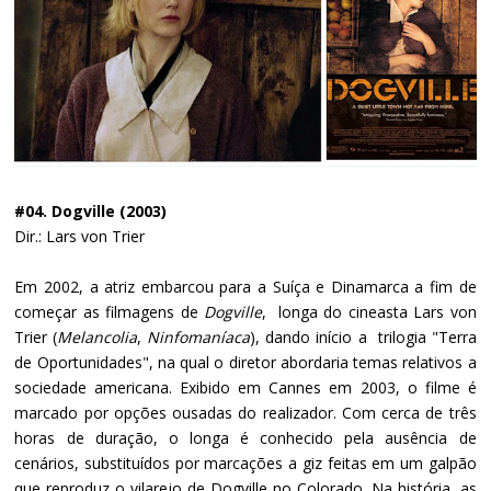
#04. Dogville (2003)
Dir.: Lars von Trier
Em 2002, a atriz embarcou para a Suíça e Dinamarca a fim de
começar as filmagens de
Dogville
, longa do cineasta Lars von
Trier (
Melancolia
,
Ninfomaníaca
), dando início a trilogia "Terra
de Oportunidades", na qual o diretor abordaria temas relativos a
sociedade americana. Exibido em Cannes em 2003, o filme é
marcado por opções ousadas do realizador. Com cerca de três
horas de duração, o longa é conhecido pela ausência de
cenários, substituídos por marcações a giz feitas em um galpão
que reproduz o vilarejo de Dogville no Colorado. Na história, as