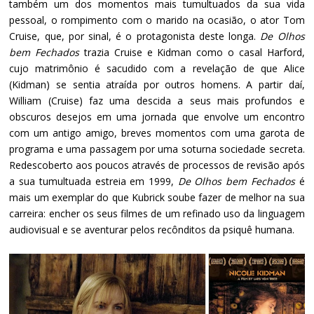
também um dos momentos mais tumultuados da sua vida
pessoal, o rompimento com o marido na ocasião, o ator Tom
Cruise, que, por sinal, é o protagonista deste longa.
De Olhos
bem Fechados
trazia Cruise e Kidman como o casal Harford,
cujo matrimônio é sacudido com a revelação de que Alice
(Kidman) se sentia atraída por outros homens. A partir daí,
William (Cruise) faz uma descida a seus mais profundos e
obscuros desejos em uma jornada que envolve um encontro
com um antigo amigo, breves momentos com uma garota de
programa e uma passagem por uma soturna sociedade secreta.
Redescoberto aos poucos através de processos de revisão após
a sua tumultuada estreia em 1999,
De Olhos bem Fechados
é
mais um exemplar do que Kubrick soube fazer de melhor na sua
carreira: encher os seus filmes de um refinado uso da linguagem
audiovisual e se aventurar pelos recônditos da psiquê humana.