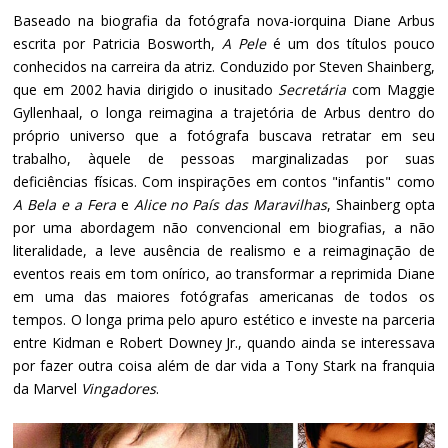
Baseado na biografia da fotógrafa nova-iorquina Diane Arbus
escrita por Patricia Bosworth,
A Pele
é um dos títulos pouco
conhecidos na carreira da atriz. Conduzido por Steven Shainberg,
que em 2002 havia dirigido o inusitado
Secretária
com Maggie
Gyllenhaal, o longa reimagina a trajetória de Arbus dentro do
próprio universo que a fotógrafa buscava retratar em seu
trabalho, àquele de pessoas marginalizadas por suas
deficiências físicas. Com inspirações em contos "infantis" como
A Bela e a Fera
e
Alice no País das Maravilhas
, Shainberg opta
por uma abordagem não convencional em biografias, a não
literalidade, a leve ausência de realismo e a reimaginação de
eventos reais em tom onírico, ao transformar a reprimida Diane
em uma das maiores fotógrafas americanas de todos os
tempos. O longa prima pelo apuro estético e investe na parceria
entre Kidman e Robert Downey Jr., quando ainda se interessava
por fazer outra coisa além de dar vida a Tony Stark na franquia
da Marvel
Vingadores
.