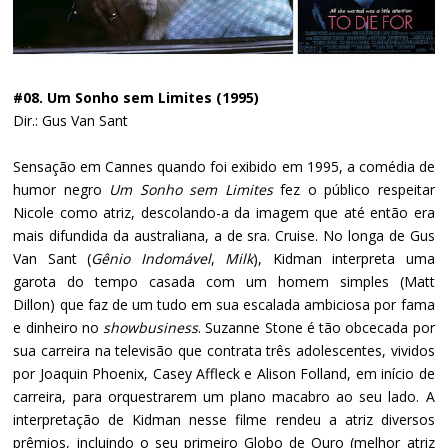
#08. Um Sonho sem Limites (1995)
Dir.: Gus Van Sant
Sensação em Cannes quando foi exibido em 1995, a comédia de
humor negro
Um Sonho sem Limites
fez o público respeitar
Nicole como atriz, descolando-a da imagem que até então era
mais difundida da australiana, a de sra. Cruise. No longa de Gus
Van Sant (
Gênio Indomável
,
Milk
), Kidman interpreta uma
garota do tempo casada com um homem simples (Matt
Dillon) que faz de um tudo em sua escalada ambiciosa por fama
e dinheiro no
showbusiness
. Suzanne Stone é tão obcecada por
sua carreira na televisão que contrata três adolescentes, vividos
por Joaquin Phoenix, Casey Affleck e Alison Folland, em início de
carreira, para orquestrarem um plano macabro ao seu lado. A
interpretação de Kidman nesse filme rendeu a atriz diversos
prêmios, incluindo o seu primeiro Globo de Ouro (melhor atriz