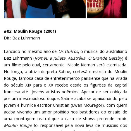
#02. Moulin Rouge (2001)
Dir.: Baz Luhrmann
Lançado no mesmo ano de
Os Outros
, o musical do australiano
Baz Luhrmann (
Romeu e Julieta
,
Austrália
,
O Grande Gatsby
) é
um filme pelo qual, certamente, Nicole Kidman será eternizada.
No longa, a atriz interpreta Satine, cortesã e estrela do Moulin
Rouge, famosa casa de entretenimento parisiense que na virada
do século XIX para o XX recebe desde os figurões da capital
francesa até jovens artistas boêmios. Apesar de ser cobiçada
por um inescrupuloso duque, Satine acaba se apaixonando pelo
jovem e humilde escritor Christian (Ewan McGregor), com quem
acaba vivendo um amor proibido nos bastidores do ensaio de
uma montagem teatral que a casa de shows pretende exibir.
Moulin Rouge
foi responsável pela nova leva de musicais dos