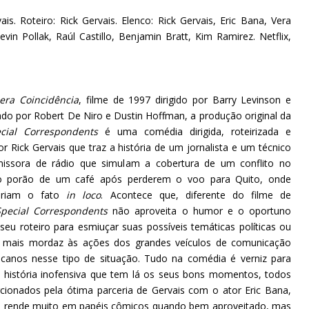
vais. Roteiro: Rick Gervais. Elenco: Rick Gervais, Eric Bana, Vera
vin Pollak, Raúl Castillo, Benjamin Bratt, Kim Ramirez. Netflix,
era Coincidência
, filme de 1997 dirigido por Barry Levinson e
do por Robert De Niro e Dustin Hoffman, a produção original da
cial Correspondents
é uma comédia dirigida, roteirizada e
or Rick Gervais que traz a história de um jornalista e um técnico
ssora de rádio que simulam a cobertura de um conflito no
o porão de um café após perderem o voo para Quito, onde
ariam o fato
in loco
. Acontece que, diferente do filme de
Special Correspondents
não aproveita o humor e o oportuno
eu roteiro para esmiuçar suas possíveis temáticas políticas ou
a mais mordaz às ações dos grandes veículos de comunicação
icanos nesse tipo de situação. Tudo na comédia é verniz para
 história inofensiva que tem lá os seus bons momentos, todos
rcionados pela ótima parceria de Gervais com o ator Eric Bana,
 rende muito em papéis cômicos quando bem aproveitado, mas