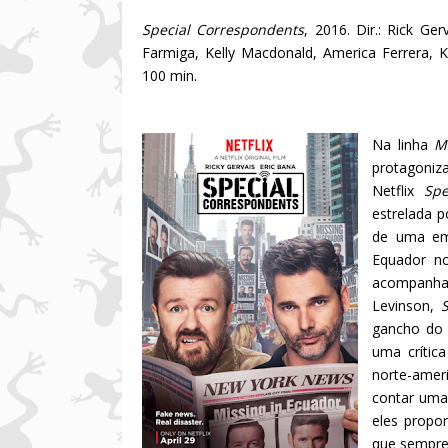
Special Correspondents
, 2016. Dir.: Rick Ger
Farmiga, Kelly Macdonald, America Ferrera, Ke
100 min.
Na linha
M
protagoniza
Netflix
Spe
estrelada p
de uma emi
Equador n
acompanh
Levinson,
gancho do s
uma crític
norte-amer
contar uma
eles propo
que sempre