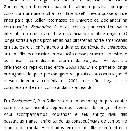
Zoolander, um homem capaz de literalmente paralisar qualquer
coisa com um único olhar, o "Blue Steel". Levou quase quinze
anos para que Stiller retornasse ao universo de Zoolander na
continuação
Zoolander 2
e as coisas parecem ter saído
diferente do que o ator havia vivenciado no filme original. O
longa sofreu alguns problemas nas bilheterias norte-americanas
em sua estreia, enfrentando a dura concorrência de
Deadpool,
um dos filmes de maior arrecadação desse primeiro semestre, e
as críticas a comédia não foram nada elogiosas. Em parte, a
diferença da repercussão entre
Zoolander 2
e o primeiro longa
protagonizado pelo personagem se justifica, a continuação é
mesmo inferior a comédia de 2001, mas não chega a ser
completamente ruim como andam alardeando.
Em
Zoolander 2
, Ben Stiller retorna ao personagem para contar
como ele se encontra depois dos eventos do longa anterior.
Aqui acompanhamos Zoolander e seu antigo rival das
passarelas Hansel enfrentando as consequências do tempo no
mundo da moda. Humilhados em um desfile e enfrentando