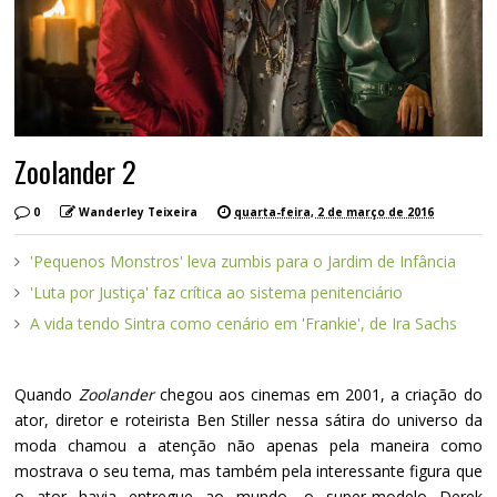
Zoolander 2
0
Wanderley Teixeira
quarta-feira, 2 de março de 2016
'Pequenos Monstros' leva zumbis para o Jardim de Infância
'Luta por Justiça' faz crítica ao sistema penitenciário
A vida tendo Sintra como cenário em 'Frankie', de Ira Sachs
Quando
Zoolander
chegou aos cinemas em 2001, a criação do
ator, diretor e roteirista Ben Stiller nessa sátira do universo da
moda chamou a atenção não apenas pela maneira como
mostrava o seu tema, mas também pela interessante figura que
o ator havia entregue ao mundo, o super-modelo Derek