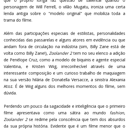
que o próprio longa faz questão de salientar quando o
personagem de Will Ferrell, o vilão Mugatu, ironiza uma certa
lenda antiga sobre o "modelo original" que mobiliza toda a
trama do filme.
Além das participações especiais de estilistas, personalidades
conhecidas das passarelas e alguns atores em evidência ou que
andam fora de circulação na indústria (sim, Billy Zane está de
volta como Billy Zane!),
Zoolander 2
tem no seu elenco a adição
de Penélope Cruz, como a modelo de biquinis e agente especial
Valentina, e Kristen Wiig, irreconhecível através de uma
interessante composição e um curioso trabalho de maquiagem
na sua versão hilária de Donatella Versacce, a sinistra Alexania
Atoz. É de Wiig alguns dos melhores momentos do filme, sem
dúvida.
Perdendo um pouco da sagacidade e inteligência que o primeiro
filme apresentava como uma sátira ao mundo
fashion
,
Zoolander 2
se redime pela consciência que tem dos absurdos
da sua própria história. Evidente que é um filme menor que o