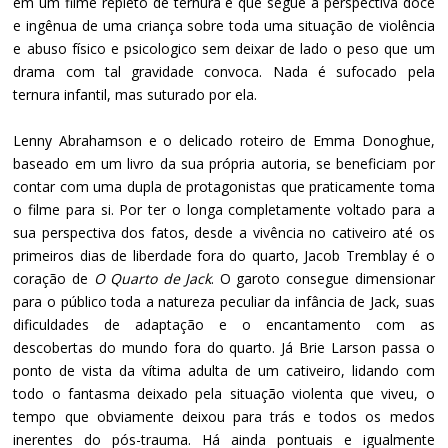
em um filme repleto de ternura e que segue a perspectiva doce
e ingênua de uma criança sobre toda uma situação de violência
e abuso físico e psicologico sem deixar de lado o peso que um
drama com tal gravidade convoca. Nada é sufocado pela
ternura infantil, mas suturado por ela.
Lenny Abrahamson e o delicado roteiro de Emma Donoghue,
baseado em um livro da sua própria autoria, se beneficiam por
contar com uma dupla de protagonistas que praticamente toma
o filme para si. Por ter o longa completamente voltado para a
sua perspectiva dos fatos, desde a vivência no cativeiro até os
primeiros dias de liberdade fora do quarto, Jacob Tremblay é o
coração de
O Quarto de Jack
. O garoto consegue dimensionar
para o público toda a natureza peculiar da infância de Jack, suas
dificuldades de adaptação e o encantamento com as
descobertas do mundo fora do quarto. Já Brie Larson passa o
ponto de vista da vítima adulta de um cativeiro, lidando com
todo o fantasma deixado pela situação violenta que viveu, o
tempo que obviamente deixou para trás e todos os medos
inerentes do pós-trauma. Há ainda pontuais e igualmente