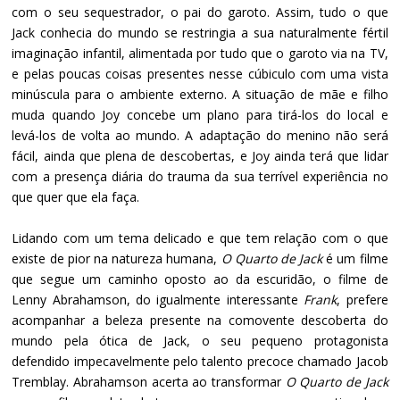
com o seu sequestrador, o pai do garoto. Assim, tudo o que
Jack conhecia do mundo se restringia a sua naturalmente fértil
imaginação infantil, alimentada por tudo que o garoto via na TV,
e pelas poucas coisas presentes nesse cúbiculo com uma vista
minúscula para o ambiente externo. A situação de mãe e filho
muda quando Joy concebe um plano para tirá-los do local e
levá-los de volta ao mundo. A adaptação do menino não será
fácil, ainda que plena de descobertas, e Joy ainda terá que lidar
com a presença diária do trauma da sua terrível experiência no
que quer que ela faça.
Lidando com um tema delicado e que tem relação com o que
existe de pior na natureza humana,
O Quarto de Jack
é um filme
que segue um caminho oposto ao da escuridão, o filme de
Lenny Abrahamson, do igualmente interessante
Frank
, prefere
acompanhar a beleza presente na comovente descoberta do
mundo pela ótica de Jack, o seu pequeno protagonista
defendido impecavelmente pelo talento precoce chamado Jacob
Tremblay. Abrahamson acerta ao transformar
O Quarto de Jack