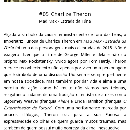
#05. Charlize Theron
Mad Max - Estrada da Fúria
Alçada a símbolo da causa feminista dentro e fora das telas, a
Imperatriz Furiosa de Charlize Theron em
Mad Max - Estrada da
Fúria
foi uma das personagens mais celebradas de 2015. Não é
exagero dizer que o filme de George Miller é dela e não do
próprio Max Rockatansky, vivido agora por Tom Hardy. Theron
merece reconhecimento não apenas por viver uma personagem
que é símbolo de uma discussão tão séria e sempre pertinente
em nossa sociedade, mas também por dar vida e alma a uma
heroína de ação como há muito não víamos nas telonas,
resgatando lindamente uma tradição oitentista de atrizes como
Sigourney Weaver (franquia
Alien
) e Linda Hamilton (franquia
O
Exterminador do Futuro
). Com uma performance marcada por
poucos diálogos, Theron traz para a sua Furiosa a
expressividade do olhar de quem guarda muitos traumas, mas
também de quem possui muita nobreza da alma. Inesquecível.