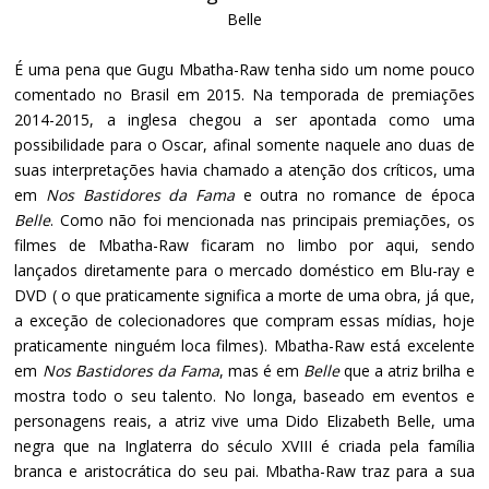
Belle
É uma pena que Gugu Mbatha-Raw tenha sido um nome pouco
comentado no Brasil em 2015. Na temporada de premiações
2014-2015, a inglesa chegou a ser apontada como uma
possibilidade para o Oscar, afinal somente naquele ano duas de
suas interpretações havia chamado a atenção dos críticos, uma
em
Nos Bastidores da Fama
e outra no romance de época
Belle
. Como não foi mencionada nas principais premiações, os
filmes de Mbatha-Raw ficaram no limbo por aqui, sendo
lançados diretamente para o mercado doméstico em Blu-ray e
DVD ( o que praticamente significa a morte de uma obra, já que,
a exceção de colecionadores que compram essas mídias, hoje
praticamente ninguém loca filmes). Mbatha-Raw está excelente
em
Nos Bastidores da Fama
, mas é em
Belle
que a atriz brilha e
mostra todo o seu talento. No longa, baseado em eventos e
personagens reais, a atriz vive uma Dido Elizabeth Belle, uma
negra que na Inglaterra do século XVIII é criada pela família
branca e aristocrática do seu pai. Mbatha-Raw traz para a sua