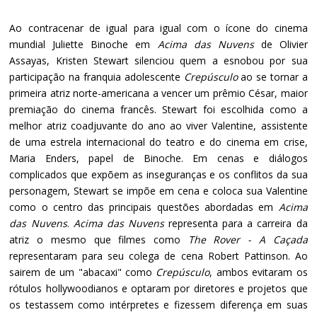
Ao contracenar de igual para igual com o ícone do cinema
mundial Juliette Binoche em
Acima das Nuvens
de Olivier
Assayas, Kristen Stewart silenciou quem a esnobou por sua
participação na franquia adolescente
Crepúsculo
ao se tornar a
primeira atriz norte-americana a vencer um prêmio César, maior
premiação do cinema francês. Stewart foi escolhida como a
melhor atriz coadjuvante do ano ao viver Valentine, assistente
de uma estrela internacional do teatro e do cinema em crise,
Maria Enders, papel de Binoche. Em cenas e diálogos
complicados que expõem as inseguranças e os conflitos da sua
personagem, Stewart se impõe em cena e coloca sua Valentine
como o centro das principais questões abordadas em
Acima
das Nuvens
.
Acima das Nuvens
representa para a carreira da
atriz o mesmo que filmes como
The Rover - A Caçada
representaram para seu colega de cena Robert Pattinson. Ao
sairem de um "abacaxi" como
Crepúsculo
, ambos evitaram os
rótulos hollywoodianos e optaram por diretores e projetos que
os testassem como intérpretes e fizessem diferença em suas