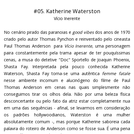
#05. Katherine Waterston
Vício Inerente
No cenário pirado das paranoias e
good vibes
dos anos de 1970
criado pelo autor Thomas Pynchon e reinventado pelo cineasta
Paul Thomas Anderson para
Vício Inerente,
uma personagem
paira constantemente pela trama apesar de ter pouquíssimas
cenas, a musa do detetive "Doc" Sportello de Joaquin Phoenix,
Shasta Fay. Interpretada pela pouco conhecida Katherine
Waterson, Shasta Fay torna-se uma autêntica
femme fatale
nesse ambiente incomum e alucinógeno do filme de Paul
Thomas Anderson em cenas nas quais simplesmente não
conseguimos tirar os olhos dela. Não por uma beleza física
desconcertante ou pelo fato da atriz estar completamente nua
em uma das sequências - afinal, se levarmos em consideração
os padrões hollywoodianos, Waterston é uma mulher
absolutamente comum -, mas porque Katherine saboreia cada
palavra do roteiro de Anderson como se fosse sua. É uma pena