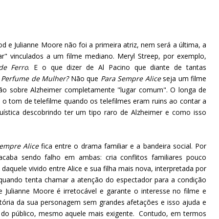
e Julianne Moore não foi a primeira atriz, nem será a última, a
r" vinculados a um filme mediano. Meryl Streep, por exemplo,
e Ferro
. E o que dizer de Al Pacino que diante de tantas
r
Perfume de Mulher?
Não que
Para Sempre Alice
seja um filme
lhão sobre Alzheimer completamente "lugar comum". O longa de
 tom de telefilme quando os telefilmes eram ruins ao contar a
uística descobrindo ter um tipo raro de Alzheimer e como isso
Sempre Alice
fica entre o drama familiar e a bandeira social. Por
 acaba sendo falho em ambas: cria conflitos familiares pouco
quele vivido entre Alice e sua filha mais nova, interpretada por
nte quando tenta chamar a atenção do espectador para a condição
 Julianne Moore é irretocável e garante o interesse no filme e
ajetória da sua personagem sem grandes afetações e isso ajuda e
os do público, mesmo aquele mais exigente. Contudo, em termos