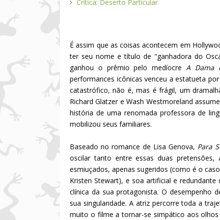
Crítica: Deserto Particular
É assim que as coisas acontecem em Hollywood 
ter seu nome e título de "ganhadora do Osca
ganhou o prêmio pelo medíocre
A Dama d
performances icônicas venceu a estatueta po
catastrófico, não é, mas é frágil, um drama
Richard Glatzer e Wash Westmoreland assume o
história de uma renomada professora de ling
mobilizou seus familiares.
Baseado no romance de Lisa Genova,
Para 
oscilar tanto entre essas duas pretensões,
esmiuçados, apenas sugeridos (como é o caso da
Kristen Stewart), e soa artificial e redunda
clínica da sua protagonista. O desempenho de
sua singularidade. A atriz percorre toda a tr
muito o filme a tornar-se simpático aos olh