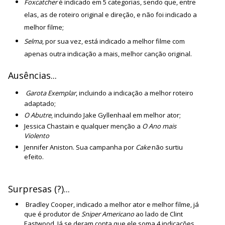
Foxcatcher
é indicado em 5 categorias, sendo que, entre
elas, as de roteiro original e direção, e não foi indicado a
melhor filme;
Selma
, por sua vez, está indicado a melhor filme com
apenas outra indicação a mais, melhor canção original.
Ausências...
Garota Exemplar
, incluindo a indicação a melhor roteiro
adaptado;
O Abutre
, incluindo Jake Gyllenhaal em melhor ator;
Jessica Chastain e qualquer menção a
O Ano mais
Violento
Jennifer Aniston. Sua campanha por
Cake
não surtiu
efeito.
Surpresas (?)...
Bradley Cooper, indicado a melhor ator e melhor filme, já
que é produtor de
Sniper Americano
ao lado de Clint
Eastwood. Já se deram conta que ele soma 4 indicações