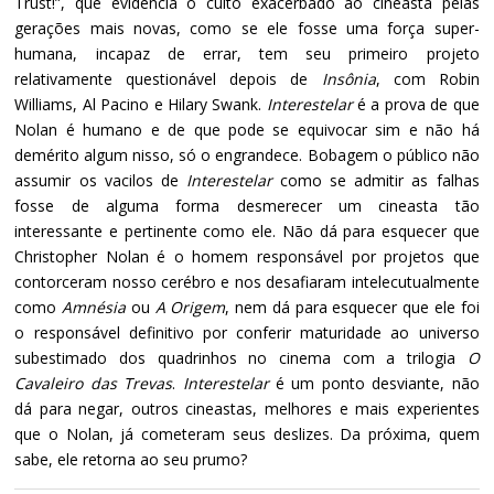
Trust!”, que evidencia o culto exacerbado ao cineasta pelas
gerações mais novas, como se ele fosse uma força super-
humana, incapaz de errar, tem seu primeiro projeto
relativamente questionável depois de
Insônia
, com Robin
Williams, Al Pacino e Hilary Swank.
Interestelar
é a prova de que
Nolan é humano e de que pode se equivocar sim e não há
demérito algum nisso, só o engrandece. Bobagem o público não
assumir os vacilos de
Interestelar
como se admitir as falhas
fosse de alguma forma desmerecer um cineasta tão
interessante e pertinente como ele. Não dá para esquecer que
Christopher Nolan é o homem responsável por projetos que
contorceram nosso cerébro e nos desafiaram intelecutualmente
como
Amnésia
ou
A Origem
, nem dá para esquecer que ele foi
o responsável definitivo por conferir maturidade ao universo
subestimado dos quadrinhos no cinema com a trilogia
O
Cavaleiro das Trevas
.
Interestelar
é um ponto desviante, não
dá para negar, outros cineastas, melhores e mais experientes
que o Nolan, já cometeram seus deslizes. Da próxima, quem
sabe, ele retorna ao seu prumo?