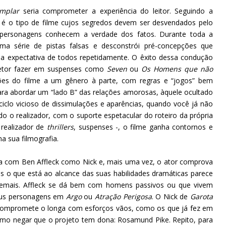
emplar
seria comprometer a experiência do leitor. Seguindo a
r é o tipo de filme cujos segredos devem ser desvendados pelo
rsonagens conhecem a verdade dos fatos. Durante toda a
ma série de pistas falsas e desconstrói pré-concepções que
a expectativa de todos repetidamente. O êxito dessa condução
retor fazer em suspenses como
Seven
ou
Os Homens que não
ções do filme a um gênero à parte, com regras e “jogos” bem
para abordar um “lado B” das relações amorosas, àquele ocultado
ciclo vicioso de dissimulações e aparências, quando você já não
o realizador, com o suporte espetacular do roteiro da própria
 realizador de
thrillers
, suspenses -, o filme ganha contornos e
na sua filmografia.
a com Ben Affleck como Nick e, mais uma vez, o ator comprova
 o que está ao alcance das suas habilidades dramáticas parece
demais. Affleck se dá bem com homens passivos ou que vivem
eus personagens em
Argo
ou
Atração Perigosa
. O Nick de
Garota
compromete o longa com esforços vãos, como os que já fez em
omo negar que o projeto tem dona: Rosamund Pike. Repito, para