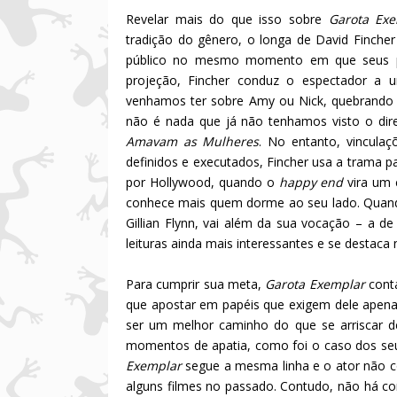
Revelar mais do que isso sobre
Garota Ex
tradição do gênero, o longa de David Finche
público no mesmo momento em que seus pe
projeção, Fincher conduz o espectador a u
venhamos ter sobre Amy ou Nick, quebrando 
não é nada que já não tenhamos visto o di
Amavam as Mulheres
. No entanto, vincula
definidos e executados, Fincher usa a trama 
por Hollywood, quando o
happy end
vira um 
conhece mais quem dorme ao seu lado. Quando 
Gillian Flynn, vai além da sua vocação – a de
leituras ainda mais interessantes e se destaca 
Para cumprir sua meta,
Garota Exemplar
cont
que apostar em papéis que exigem dele apenas
ser um melhor caminho do que se arriscar 
momentos de apatia, como foi o caso dos s
Exemplar
segue a mesma linha e o ator não 
alguns filmes no passado. Contudo, não há c