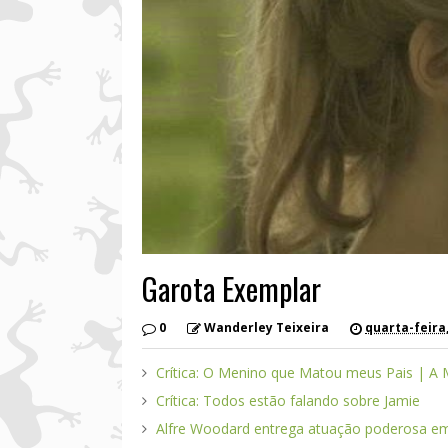
Garota Exemplar
0
Wanderley Teixeira
quarta-feira
Crítica: O Menino que Matou meus Pais | A
Crítica: Todos estão falando sobre Jamie
Alfre Woodard entrega atuação poderosa em