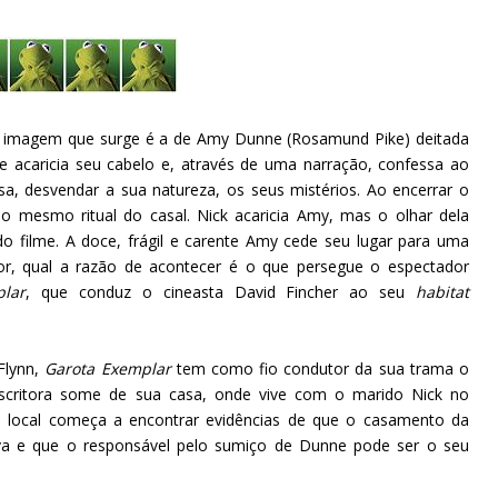
ra imagem que surge é a de Amy Dunne (Rosamund Pike) deitada
Ele acaricia seu cabelo e, através de uma narração, confessa ao
a, desvendar a sua natureza, os seus mistérios. Ao encerrar o
ao mesmo ritual do casal. Nick acaricia Amy, mas o olhar dela
 filme. A doce, frágil e carente Amy cede seu lugar para uma
r, qual a razão de acontecer é o que persegue o espectador
lar
, que conduz o cineasta David Fincher ao seu
habitat
Flynn,
Garota Exemplar
tem como fio condutor da sua trama o
critora some de sua casa, onde vive com o marido Nick no
cia local começa a encontrar evidências de que o casamento da
va e que o responsável pelo sumiço de Dunne pode ser o seu