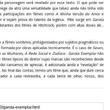
o da personagem será revelado por esse texto. O que pode ser
ge da atriz uma versatilidade que talvez ainda não tinha sido
as participações em filmes como
A Minha Versão do Amor
e
r e sejam prova do talento da inglesa. Pike surge em
Garota
distantes dos filmes de Hitchcock, porém com altas doses de…
do a filmes sombrios, protagonizados por sujeitos pragmáticos ou
 é formada por obras aplicadas tecnicamente. É o caso de
Seven
,
as Mulheres, A Rede Social
e
Zodíaco
.
Garota Exemplar
não
e filmes típicos do diretor cujas marcas são reconhecíveis desde
não cansamos de apreciar, é adicionada ainda a “revelação” de
 No final das contas, temos um filme que, ainda que dure cerca
dor a cada reviravolta, a cada lance de olhar, nosso, dos