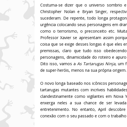
Costuma-se dizer que o universo sombrio e r
Christopher Nolan e Bryan Singer, respecti
sucederam. De repente, todo longa protagoni
urgência colocando seus personagens em drama
como o terrorismo, o preconceito etc. Muit
Professor Xavier se apresentam assim porqu
coisa que se exige desses longas é que eles 
premissas, claro que tudo isso obedecendo 
personagens, dinamicidade do roteiro e apuro t
Dito isso, vamos a
As Tartarugas Ninja
, um f
de super-heróis, menos na sua própria origem.
O novo longa baseado nos icônicos personage
tartarugas mutantes com incríveis habilidad
clandestinamente como vigilantes em Nova Yor
enxerga neles a sua chance de ser levada 
entretenimento. No entanto, April descobr
conexão com o seu passado e com o trabalho d