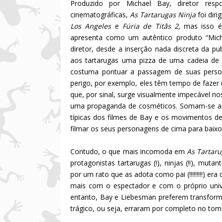
Produzido por Michael Bay, diretor resp
cinematográficas,
As Tartarugas Ninja
foi dir
Los Angeles
e
Fúria de Titãs 2
, mas isso 
apresenta como um autêntico produto “Micha
diretor, desde a inserção nada discreta da 
aos tartarugas uma pizza de uma cadeia d
costuma pontuar a passagem de suas perso
perigo, por exemplo, eles têm tempo de fazer 
que, por sinal, surge visualmente impecável 
uma propaganda de cosméticos. Somam-se a is
típicas dos filmes de Bay e os movimentos de
filmar os seus personagens de cima para baixo 
Contudo, o que mais incomoda em
As Tartar
protagonistas tartarugas (!), ninjas (!!), mutante
por um rato que as adota como pai (!!!!!!!!!) era
mais com o espectador e com o próprio univ
entanto, Bay e Liebesman preferem transfor
trágico, ou seja, erraram por completo no tom