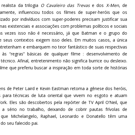
ealista da trilogia
O Cavaleiro das Trevas
e dos
X-Men
, de
vamente, influenciou todos os filmes de super-heróis que os
zado por indivíduos com super-poderes precisam justificar sua
s existenciais e associações com problemas políticos e sociais
as vezes isso não é necessário, já que Batman e o grupo do
e seus contextos exigem isso deles. Em muitos casos, a única
entretenham e embarquem no teor fantástico de suas respectivas
às “regras” básicas de qualquer filme : desenvolvimento de
écnico. Afinal, entretenimento não significa burrice ou desleixo.
ilme que preferiu buscar a inspiração em toda sorte de histórias
ns de Peter Laird e Kevin Eastman retoma a gênese dos heróis,
es para técnicas de luta oriental que vivem no esgoto e atuam
k. Eles são descobertos pela repórter de TV April O’Neil, que
a sério no trabalho, deixando de cobrir pautas frívolas de
e que Michelangelo, Raphael, Leonardo e Donatello têm uma
o seu falecido pai.