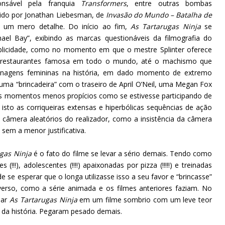
onsável pela franquia
Transformers
, entre outras bombas
igido por Jonathan Liebesman, de
Invasão do Mundo – Batalha de
é um mero detalhe. Do início ao fim,
As Tartarugas Ninja
se
el Bay”, exibindo as marcas questionáveis da filmografia do
publicidade, como no momento em que o mestre Splinter oferece
e restaurantes famosa em todo o mundo, até o machismo que
nagens femininas na história, em dado momento de extremo
uma “brincadeira” com o traseiro de April O’Neil, uma Megan Fox
nos momentos menos propícios como se estivesse participando de
to as corriqueiras extensas e hiperbólicas sequências de ação
 câmera aleatórios do realizador, como a insistência da câmera
sem a menor justificativa.
ugas Ninja
é o fato do filme se levar a sério demais. Tendo como
s (!!!), adolescentes (!!!!) apaixonadas por pizza (!!!!!) e treinadas
 de se esperar que o longa utilizasse isso a seu favor e “brincasse”
erso, como a série animada e os filmes anteriores faziam. No
mar
As Tartarugas Ninja
em um filme sombrio com um leve teor
 da história. Pegaram pesado demais.