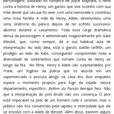
personagens. Baseado no romance de Joyce Maynard, o filme
conta a história de Henry, um garoto que vive sozinho com sua
mãe desde que seu pai foi viver com uma namorada e constituiu
uma nova família. A mãe de Henry, Adele, desenvolveu uma
séria síndrome do pânico depois de ter sofrido sucessivos
abortos durante o casamento. Toda essa carga dramática
densa da personagem é administrada magistralmente por Kate
Winslet, que, como sempre, dá a sua habitual aula de
interpretação. Ao lado dela, está o garoto Gattlin Griffith, um
prodígio ao lado de Kate, conseguindo compreender toda a
diversidade de sentimentos que tomam conta de Henry ao
longo da fita. No filme, Henry e Adele são surpreendidos por
Frank, um fugitivo da polícia que os aborda em um
supermercado e procura abrigo na casa dos dois enquanto
espera o momento propício para fugir da cidade. Nesse
departamento específico,
Refém da Paixão
derrapa feio. Não
que a interpretação de Josh Brolin não nos convença. O ator
está impecável na pele de um homem rude e sensível, mas o
público não fica convencido pela rapidez e intensidade que ele
se envolve com a Adele de Winslet. Além disso, existem alguns