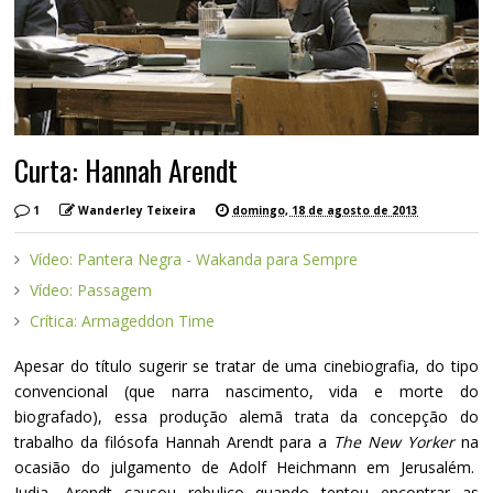
Curta: Hannah Arendt
1
Wanderley Teixeira
domingo, 18 de agosto de 2013
Vídeo: Pantera Negra - Wakanda para Sempre
Vídeo: Passagem
Crítica: Armageddon Time
Apesar do título sugerir se tratar de uma cinebiografia, do tipo
convencional (que narra nascimento, vida e morte do
biografado), essa produção alemã trata da concepção do
trabalho da filósofa Hannah Arendt para a
The New Yorker
na
ocasião do julgamento de Adolf Heichmann em Jerusalém.
Judia, Arendt causou rebuliço quando tentou encontrar as