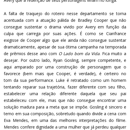
Avery que a redenção de seus personagens viriam no longa.
A falta de traquejo do roteiro nesse departamento se torna
acentuada com a atuação pálida de Bradley Cooper que não
consegue sustentar o drama vivido por Avery em função da
culpa que carrega por suas ações. É como se Cianfrance
exigisse de Cooper algo que ele ainda não consegue sustentar
dramaticamente, apesar de sua ótima campanha na temporada
de prêmios desse ano com
O Lado bom da Vida
. Fica muito a
desejar. Por outro lado, Ryan Gosling, sempre competente, e
aqui amparado por uma construção de personagem que o
favorece (bem mais que Cooper, é verdade), é certeiro no
tom da sua performance. Luke é retratado como um homem
tentando reparar sua trajetória, fazer diferente com seu filho,
estabelecer uma relação diferente daquela que seu pai
estabeleceu com ele, mas que não consegue encontrar uma
solução madura para a meta que se impõe. Gosling é sincero e
terno em sua composição, sobretudo quando divide a cena com
Eva Mendes, em uma das melhores interpretações do filme.
Mendes confere dignidade a uma mulher que já perdeu qualquer