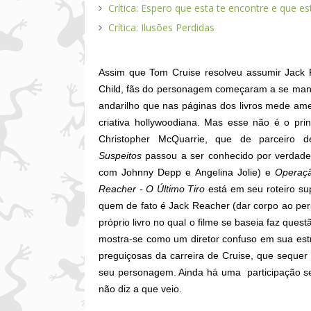
Crítica: Espero que esta te encontre e que e
Crítica: Ilusões Perdidas
Assim que Tom Cruise resolveu assumir Jack R
Child, fãs do personagem começaram a se mani
andarilho que nas páginas dos livros mede ame
criativa hollywoodiana. Mas esse não é o pri
Christopher McQuarrie, que de parceiro
Suspeitos
passou a ser conhecido por verdade
com Johnny Depp e Angelina Jolie) e
Operaçã
Reacher - O Último Tiro
está em seu roteiro su
quem de fato é Jack Reacher (dar corpo ao pe
próprio livro no qual o filme se baseia faz que
mostra-se como um diretor confuso em sua est
preguiçosas da carreira de Cruise, que seque
seu personagem. Ainda há uma participação se
não diz a que veio.