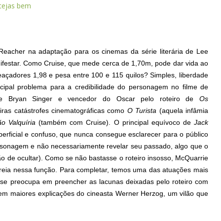
stejas bem
eacher na adaptação para os cinemas da série literária de Lee
festar. Como Cruise, que mede cerca de 1,70m, pode dar vida ao
açadores 1,98 e pesa entre 100 e 115 quilos? Simples, liberdade
ncipal problema para a credibilidade do personagem no filme de
 de Bryan Singer e vencedor do Oscar pelo roteiro de
Os
iras catástrofes cinematográficas como
O Turista
(aquela infâmia
o Valquíria
(também com Cruise). O principal equívoco de
Jack
perficial e confuso, que nunca consegue esclarecer para o público
rsonagem e não necessariamente revelar seu passado, algo que o
stão de ocultar). Como se não bastasse o roteiro insosso, McQuarrie
reia nessa função. Para completar, temos uma das atuações mais
r se preocupa em preencher as lacunas deixadas pelo roteiro com
m maiores explicações do cineasta Werner Herzog, um vilão que