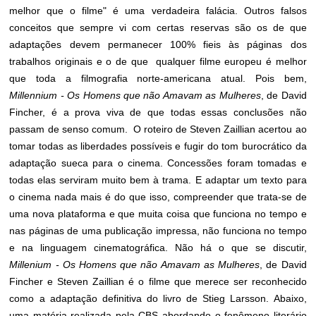
melhor que o filme" é uma verdadeira falácia. Outros falsos
conceitos que sempre vi com certas reservas são os de que
adaptações devem permanecer 100% fieis às páginas dos
trabalhos originais e o de que qualquer filme europeu é melhor
que toda a filmografia norte-americana atual. Pois bem,
Millennium - Os Homens que não Amavam as Mulheres
, de David
Fincher, é a prova viva de que todas essas conclusões não
passam de senso comum. O roteiro de Steven Zaillian acertou ao
tomar todas as liberdades possíveis e fugir do tom burocrático da
adaptação sueca para o cinema. Concessões foram tomadas e
todas elas serviram muito bem à trama. E adaptar um texto para
o cinema nada mais é do que isso, compreender que trata-se de
uma nova plataforma e que muita coisa que funciona no tempo e
nas páginas de uma publicação impressa, não funciona no tempo
e na linguagem cinematográfica. Não há o que se discutir,
Millenium - Os Homens que não Amavam as Mulheres
, de David
Fincher e Steven Zaillian é o filme que merece ser reconhecido
como a adaptação definitiva do livro de Stieg Larsson. Abaixo,
uma matéria realizada pela CBS abordando o fenômeno literário