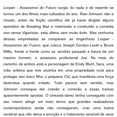
Looper - Assassinos do Futuro
surgiu do nada e de repente se
tornou um dos filmes mais cultuados do ano. Rian Johnson não é
novato, antes da ficção científica ele já havia dirigido alguns
episódios de
Breaking Bad
e roteirizado e conduzido a comédia
non sense Vigaristas
, esta última sem muito êxito. Mas nenhuma
dessas empreitadas se comparam ao engenhoso
Looper -
Assassinos do Futuro
, que coloca Joseph Gordon-Levitt e Bruce
Willis, frente a frente como as versões passada e futura de um
mesmo homem, o assassino profissional Joe. No meio do
caminho de ambos está a personagem de Emily Blunt, Sara, uma
mãe solteira que vive sozinha em uma propriedade rural para
proteger seu único filho, o pequeno Cid, que manifesta uma força
destrutiva quando irritado. Tudo parece sem sentido, mas
Johnson consegue dar coesão e conexão a essas tramas
aparentemente opostas. O cineasta talvez tenha conseguido com
seu roteiro atingir um meio termo que grandes realizadores
contemporâneos ainda não conseguiram, criar uma trama
cerebral que não deixa a emoção e o tratamento sensível de seus