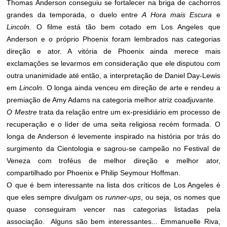
Thomas Anderson conseguiu se fortalecer na briga de cachorros
grandes da temporada, o duelo entre
A Hora mais Escura
e
Lincoln.
O filme está tão bem cotado em Los Angeles que
Anderson e o próprio Phoenix foram lembrados nas categorias
direção e ator. A vitória de Phoenix ainda merece mais
exclamações se levarmos em consideração que ele disputou com
outra unanimidade até então, a interpretação de Daniel Day-Lewis
em
Lincoln
. O longa ainda venceu em direção de arte e rendeu a
premiação de Amy Adams na categoria melhor atriz coadjuvante.
O Mestre
trata da relação entre um ex-presidiário em processo de
recuperação e o líder de uma seita religiosa recém formada. O
longa de Anderson é levemente inspirado na história por trás do
surgimento da Cientologia e sagrou-se campeão no Festival de
Veneza com troféus de melhor direção e melhor ator,
compartilhado por Phoenix e Philip Seymour Hoffman.
O que é bem interessante na lista dos críticos de Los Angeles é
que eles sempre divulgam os
runner-ups
, ou seja, os nomes que
quase conseguiram vencer nas categorias listadas pela
associação. Alguns são bem interessantes... Emmanuelle Riva,