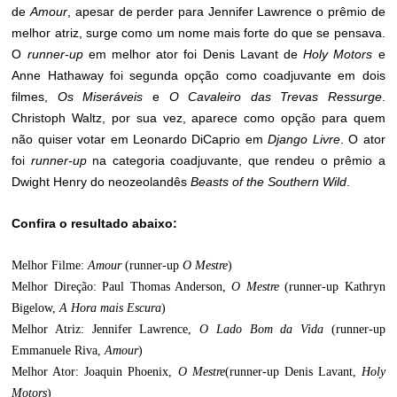
de
Amour
, apesar de perder para Jennifer Lawrence o prêmio de
melhor atriz, surge como um nome mais forte do que se pensava.
O
runner-up
em melhor ator foi Denis Lavant de
Holy Motors
e
Anne Hathaway foi segunda opção como coadjuvante em dois
filmes,
Os Miseráveis
e
O Cavaleiro das Trevas Ressurge
.
Christoph Waltz, por sua vez, aparece como opção para quem
não quiser votar em Leonardo DiCaprio em
Django Livre
. O ator
foi
runner-up
na categoria coadjuvante, que rendeu o prêmio a
Dwight Henry do neozeolandês
Beasts of the Southern Wild
.
Confira o resultado abaixo:
Melhor Filme:
Amour
(runner-up
O Mestre
)
Melhor Direção: Paul Thomas Anderson,
O Mestre
(runner-up Kathryn
Bigelow,
A Hora mais Escura
)
Melhor Atriz: Jennifer Lawrence,
O Lado Bom da Vida
(runner-up
Emmanuele Riva,
Amour
)
Melhor Ator: Joaquin Phoenix,
O Mestre
(runner-up Denis Lavant,
Holy
Motors
)