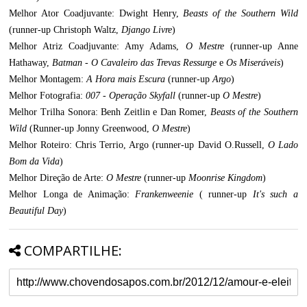
Melhor Ator Coadjuvante: Dwight Henry,
Beasts of the Southern Wild
(runner-up Christoph Waltz,
Django Livre
)
Melhor Atriz Coadjuvante: Amy Adams,
O Mestre
(runner-up Anne
Hathaway,
Batman - O Cavaleiro das Trevas Ressurge
e
Os Miseráveis
)
Melhor Montagem:
A Hora mais Escura
(runner-up
Argo
)
Melhor Fotografia:
007 - Operação Skyfall
(runner-up
O Mestre
)
Melhor Trilha Sonora: Benh Zeitlin e Dan Romer,
Beasts of the Southern
Wild
(Runner-up Jonny Greenwood,
O Mestre
)
Melhor Roteiro: Chris Terrio, Argo (runner-up David O.Russell,
O Lado
Bom da Vida
)
Melhor Direção de Arte:
O Mestre
(runner-up
Moonrise Kingdom
)
Melhor Longa de Animação:
Frankenweenie
( runner-up
It's such a
Beautiful Day
)
COMPARTILHE: