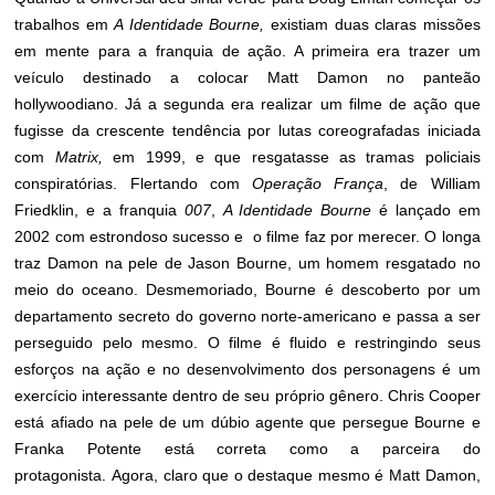
trabalhos em
A Identidade Bourne,
existiam duas claras missões
em mente para a franquia de ação. A primeira era trazer um
veículo destinado a colocar Matt Damon no panteão
hollywoodiano. Já a segunda era realizar um filme de ação que
fugisse da crescente tendência por lutas coreografadas iniciada
com
Matrix,
em 1999, e que resgatasse as tramas policiais
conspiratórias. Flertando com
Operação França
, de William
Friedklin, e a franquia
007
,
A Identidade Bourne
é lançado em
2002 com estrondoso sucesso e o filme faz por merecer. O longa
traz Damon na pele de Jason Bourne, um homem resgatado no
meio do oceano. Desmemoriado, Bourne é descoberto por um
departamento secreto do governo norte-americano e passa a ser
perseguido pelo mesmo. O filme é fluido e restringindo seus
esforços na ação e no desenvolvimento dos personagens é um
exercício interessante dentro de seu próprio gênero. Chris Cooper
está afiado na pele de um dúbio agente que persegue Bourne e
Franka Potente está correta como a parceira do
protagonista. Agora, claro que o destaque mesmo é Matt Damon,